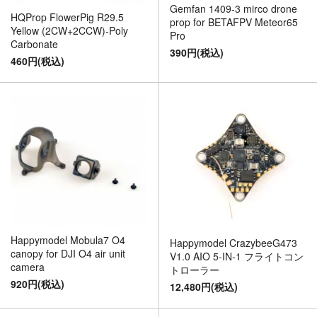
Gemfan 1409-3 mirco drone
HQProp FlowerPig R29.5
prop for BETAFPV Meteor65
Yellow (2CW+2CCW)-Poly
Pro
Carbonate
390円(税込)
460円(税込)
Happymodel Mobula7 O4
Happymodel CrazybeeG473
canopy for DJI O4 air unit
V1.0 AIO 5-IN-1 フライトコン
camera
トローラー
920円(税込)
12,480円(税込)