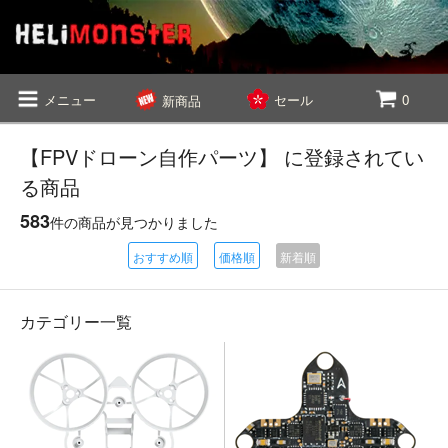
メニュー
セール
0
新商品
【FPVドローン自作パーツ】 に登録されてい
る商品
583
件の商品が見つかりました
おすすめ順
価格順
新着順
カテゴリー一覧