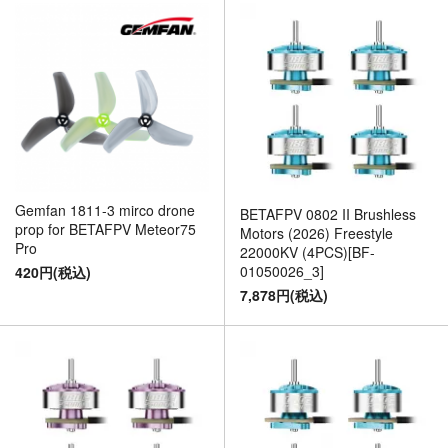
Gemfan 1811-3 mirco drone
BETAFPV 0802 II Brushless
prop for BETAFPV Meteor75
Motors (2026) Freestyle
Pro
22000KV (4PCS)[BF-
01050026_3]
420円(税込)
7,878円(税込)