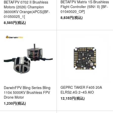
BETAFPV Matrix 1S Brushless
BETAFPV 0702 II Brushless
Flight Controller (5IN1 II) [BF-
Motors (2026) Champion
01040020_OP]
36000KV Orange(4PCS)[BF-
01050025_1]
8,838円(税込)
8,585円(税込)
GEPRC TAKER F405 20A
DarwinFPV Bling Series Bling
ELRS2.4G 2~4S AIO
1104 5000KV Brushless FPV
Drone Motor
12,153円(税込)
1,230円(税込)