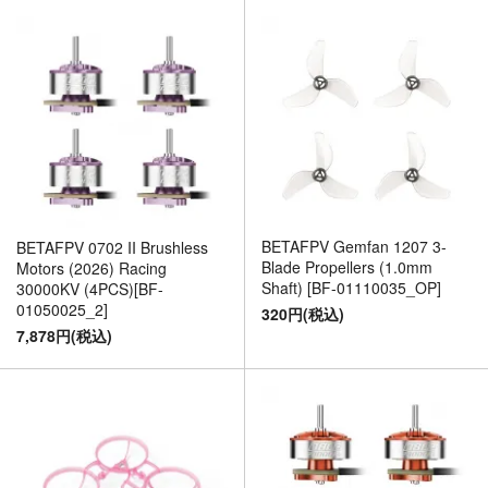
BETAFPV Gemfan 1207 3-
BETAFPV 0702 II Brushless
Blade Propellers (1.0mm
Motors (2026) Racing
Shaft) [BF-01110035_OP]
30000KV (4PCS)[BF-
01050025_2]
320円(税込)
7,878円(税込)