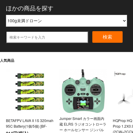
ほかの商品を探す
検索
人気商品
Jumper Smart カラー画面内
BETAFPV LAVA II 1S 320mah
HQProp HQ U
蔵 ELRS ラジオコントローラ
95C Battery(1個/5個) [BF-
Prop 1.2X0
ー ホールセンサー ジンバル
(2CW+2CC