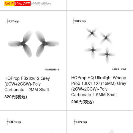
SALE
10% OFF
420円 (税込)
HQProp HQ Ultralight Whoop
HQProp FB2826-2 Grey
Prop 1.8X1.1X4(45MM) Grey
(2CW+2CCW)-Poly
(2CW+2CCW)-Poly
Carbonate 2MM Shaft
Carbonate-1.5MM Shaft
320円(税込)
290円(税込)