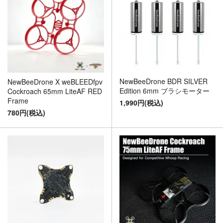
NewBeeDrone BDR SILVER
NewBeeDrone X weBLEEDfpv
Edition 6mm ブラシモーター
Cockroach 65mm LiteAF RED
Frame
1,990円(税込)
780円(税込)