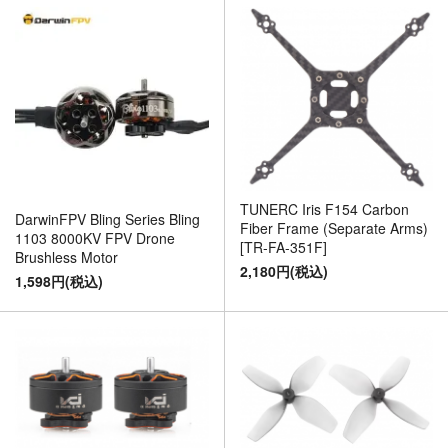
TUNERC Iris F154 Carbon
DarwinFPV Bling Series Bling
Fiber Frame (Separate Arms)
1103 8000KV FPV Drone
[TR-FA-351F]
Brushless Motor
2,180円(税込)
1,598円(税込)