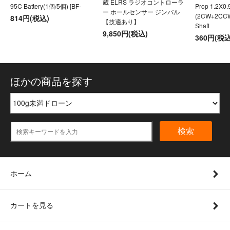
蔵 ELRS ラジオコントローラ
95C Battery(1個/5個) [BF-
Prop 1.2X0
ー ホールセンサー ジンバル
(2CW+2CC
814円(税込)
【技適あり】
Shaft
9,850円(税込)
360円(税込
ほかの商品を探す
検索
ホーム
カートを見る