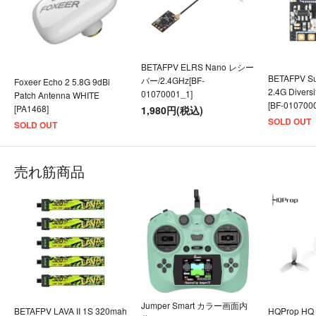
BETAFPV ELRS Nano レシー
BETAFPV S
バー/2.4GHz[BF-
Foxeer Echo 2 5.8G 9dBi
2.4G Dive
01070001_1]
Patch Antenna WHITE
[BF-010700
[PA1468]
1,980円(税込)
SOLD OUT
SOLD OUT
売れ筋商品
Jumper Smart カラー画面内
BETAFPV LAVA II 1S 320mah
HQProp HQ U