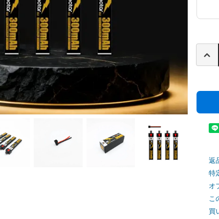
返
特
オ
こ
買