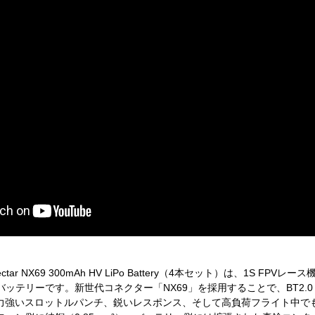
tro Nectar NX69 300mAh HV LiPo Battery（4本セット）は
ッテリーです。新世代コネクター「NX69」を採用することで、BT2.0 コ
）。より力強いスロットルパンチ、鋭いレスポンス、そして高負荷フライト中