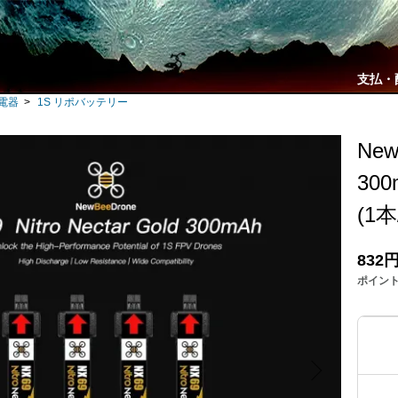
支払・
充電器
>
1S リポバッテリー
New
300
(1
832
ポイン