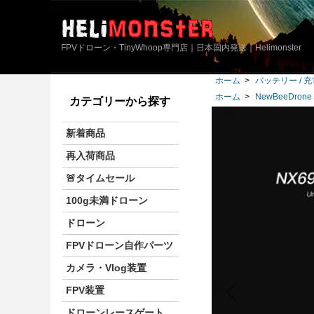
FPVドローン・TinyWhoop専門店｜日本国内発送｜Helimonster
ホーム
>
バッテリー / 
ホーム
>
NewBeeDrone
カテゴリーから探す
新着商品
再入荷商品
🚨タイムセール
100g未満ドローン
ドローン
FPVドローン自作パーツ
カメラ・Vlog装置
FPV装置
ドローンレースゲート