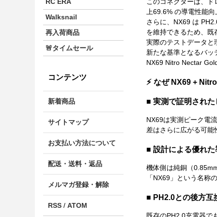
RC ERA
このコネクターは、ドロ
上69.6% の導電性
Walksnail
さらに、NX69 は PH
を維持できるため、既
再入荷商品
実際のテストデータと理論的な
🚨タイムセール
新たな基準となるバッ
NX69 Nitro Nectar
コンテンツ
⚡ なぜ NX69 + Nit
■ 実測で証明され
新着商品
NX69は実測ピーク電流
サイトマップ
差はさらに広がる可能
お支払い方法について
■ 設計による優れ
配送・送料・返品
機体側は純銅（0.85m
「NX69」という名称
メルマガ登録・解除
■ PH2.0との後方
RSS
/
ATOM
既存のPH2.0充電器で