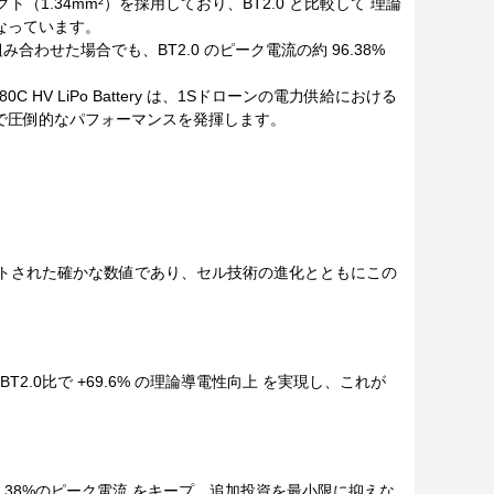
1.34mm²）を採用しており、BT2.0 と比較して 理論
となっています。
組み合わせた場合でも、BT2.0 のピーク電流の約 96.38%
0C HV LiPo Battery は、1Sドローンの電力供給における
で圧倒的なパフォーマンスを発揮します。
件でテストされた確かな数値であり、セル技術の進化とともにこの
T2.0比で +69.6% の理論導電性向上 を実現し、これが
約96.38%のピーク電流 をキープ。追加投資を最小限に抑えな