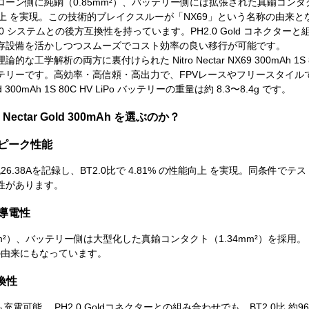
ーン側に純銅（0.85mm²）、バッテリー側には拡張された真鍮コンタクト（
能向上 を実現。この技術的ブレイクスルーが「NX69」という名称の由来
2.0 システムとの後方互換性を持っています。PH2.0 Gold コネクターと
存設備を活かしつつスムーズでコスト効率の良い移行が可能です。
工学解析の両方に裏付けられた Nitro Nectar NX69 300mAh 1S 8
テリーです。高効率・高信頼・高出力で、FPVレースやフリースタイル
 Gold 300mAh 1S 80C HV LiPo バッテリーの重量は約 8.3〜8.4g です。
ro Nectar Gold 300mAh を選ぶのか？
たピーク性能
26.38Aを記録し、BT2.0比で 4.81% の性能向上 を実現。同条
性があります。
た導電性
m²）、バッテリー側は大型化した真鍮コンタクト（1.34mm²）を採用。 B
の由来にもなっています。
互換性
も充電可能。 PH2.0 Goldコネクターとの組み合わせでも、BT2.0比 