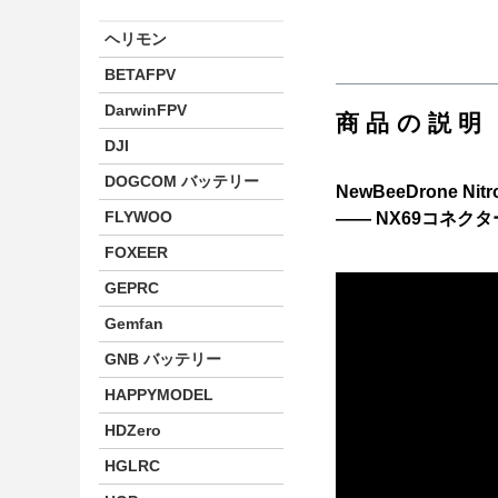
ヘリモン
BETAFPV
DarwinFPV
商品の説明
DJI
DOGCOM バッテリー
NewBeeDrone Nitr
FLYWOO
―― NX69コネク
FOXEER
GEPRC
youtube video link
Gemfan
GNB バッテリー
HAPPYMODEL
HDZero
HGLRC