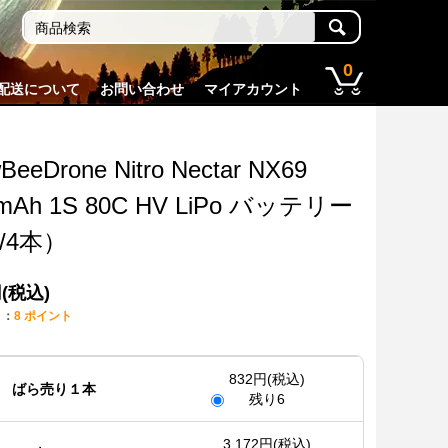
0
配送について
お問い合わせ
マイアカウント
BeeDrone Nitro Nectar NX69
mAh 1S 80C HV LiPo バッテリー
本/4本）
円(税込)
ト：
8 ポイント
832円(税込)
ばら売り１本
残り6
3,172円(税込)