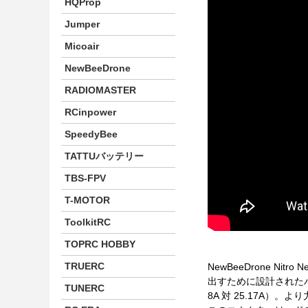
HQProp
Jumper
Micoair
NewBeeDrone
RADIOMASTER
RCinpower
SpeedyBee
TATTUバッテリー
TBS-FPV
T-MOTOR
ToolkitRC
TOPRC HOBBY
TRUERC
NewBeeDrone Ni
出すために設計されたバ
TUNERC
8A 対 25.17A