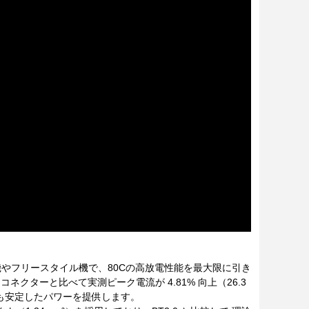
、1S FPVレース機やフリースタイル機で、80Cの高放電性能を最大限に引き
ネクターと比べて実測ピーク電流が 4.81% 向上（26.3
でも安定したパワーを提供します。