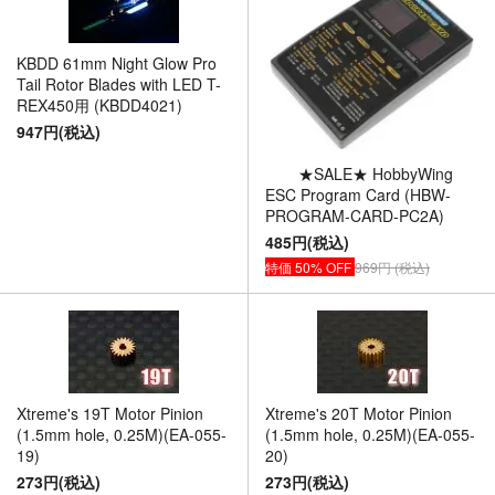
KBDD 61mm Night Glow Pro
Tail Rotor Blades with LED T-
REX450用 (KBDD4021)
947円(税込)
★SALE★ HobbyWing
ESC Program Card (HBW-
PROGRAM-CARD-PC2A)
485円(税込)
特価
50% OFF
969円 (税込)
Xtreme's 19T Motor Pinion
Xtreme's 20T Motor Pinion
(1.5mm hole, 0.25M)(EA-055-
(1.5mm hole, 0.25M)(EA-055-
19)
20)
273円(税込)
273円(税込)