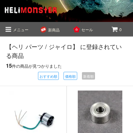
メニュー
セール
0
新商品
【ヘリ パーツ / ジャイロ】 に登録されてい
る商品
15
件の商品が見つかりました
おすすめ順
価格順
新着順