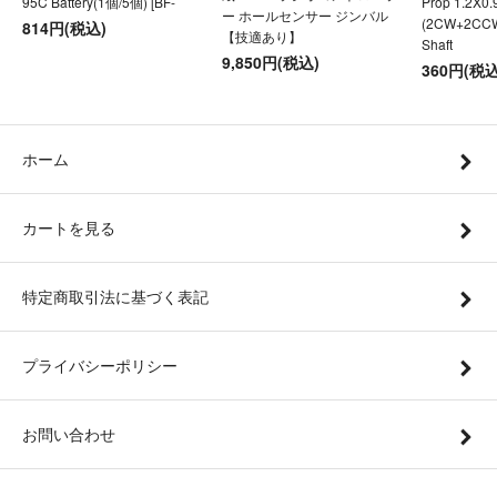
95C Battery(1個/5個) [BF-
Prop 1.2X0
ー ホールセンサー ジンバル
(2CW+2CC
814円(税込)
【技適あり】
Shaft
9,850円(税込)
360円(税込
ホーム
カートを見る
特定商取引法に基づく表記
プライバシーポリシー
お問い合わせ