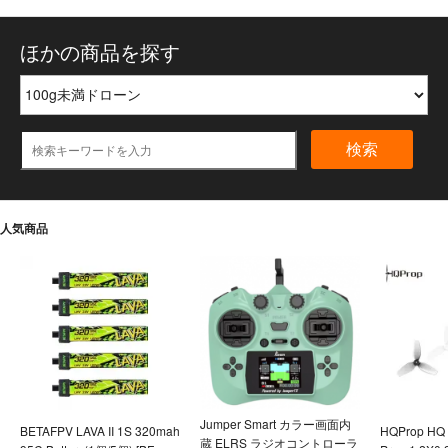
ほかの商品を探す
検索
人気商品
Jumper Smart カラー画面内
BETAFPV LAVA II 1S 320mah
HQProp HQ U
蔵 ELRS ラジオコントローラ