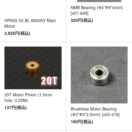
NMB Bearing (Φ4*Φ9*4mm)
[x07-648]
320円(税込)
HP06S V2 BL 6800KV Main
Motor
2,820円(税込)
20T Motor Pinion (1.5mm
hole, 0.25M)
137円(税込)
Brushless Motor Bearing
(Φ2*Φ5*2.5mm) [x03-476]
160円(税込)