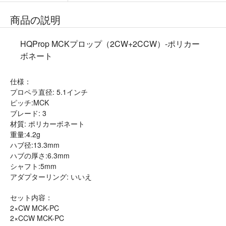
商品の説明
HQProp MCKプロップ（2CW+2CCW）-ポリカー
ボネート
仕様：
プロペラ直径: 5.1インチ
ピッチ:MCK
ブレード: 3
材質: ポリカーボネート
重量:4.2g
ハブ径:13.3mm
ハブの厚さ:6.3mm
シャフト:5mm
アダプターリング: いいえ
セット内容：
2×CW MCK-PC
2×CCW MCK-PC