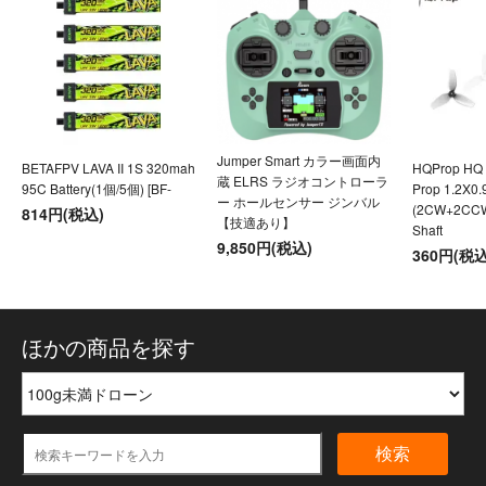
Jumper Smart カラー画面内
BETAFPV LAVA II 1S 320mah
HQProp HQ U
蔵 ELRS ラジオコントローラ
95C Battery(1個/5個) [BF-
Prop 1.2X0
ー ホールセンサー ジンバル
(2CW+2CC
814円(税込)
【技適あり】
Shaft
9,850円(税込)
360円(税込
ほかの商品を探す
検索