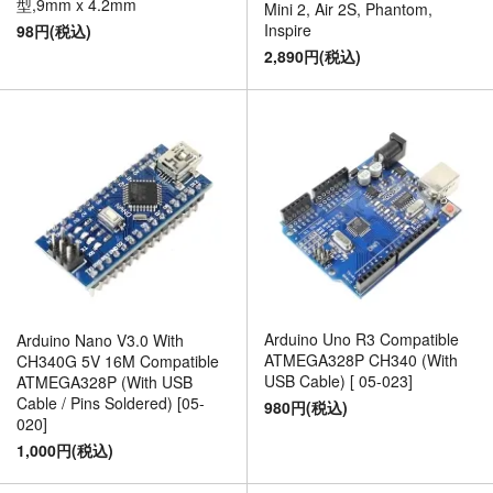
型,9mm x 4.2mm
Mini 2, Air 2S, Phantom,
Inspire
98円(税込)
2,890円(税込)
Arduino Uno R3 Compatible
Arduino Nano V3.0 With
ATMEGA328P CH340 (With
CH340G 5V 16M Compatible
USB Cable) [ 05-023]
ATMEGA328P (With USB
Cable / Pins Soldered) [05-
980円(税込)
020]
1,000円(税込)