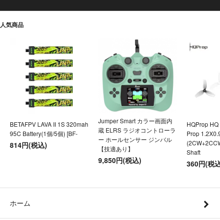
人気商品
Jumper Smart カラー画面内
BETAFPV LAVA II 1S 320mah
HQProp HQ U
蔵 ELRS ラジオコントローラ
95C Battery(1個/5個) [BF-
Prop 1.2X0
ー ホールセンサー ジンバル
(2CW+2CC
814円(税込)
【技適あり】
Shaft
9,850円(税込)
360円(税込
ホーム