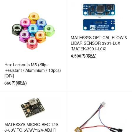
MATEKSYS OPTICAL FLOW &
LIDAR SENSOR 3901-L0X
[MATEK-3901-L0X]
4,500円(税込)
Hex Locknuts M5 (Slip-
Resistant / Aluminium / 10pcs)
[OP-]
660円(税込)
MATEKSYS MICRO BEC 12S
6-60V TO 5V/9V/12V-ADJ []