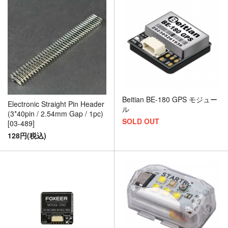
Beitian BE-180 GPS モジュー
Electronic Straight Pin Header
ル
(3*40pin / 2.54mm Gap / 1pc)
SOLD OUT
[03-489]
128円(税込)