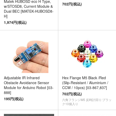
Matek HUBOSD eco H Type,
702円(税込)
w/STOSD8, Current Module &
Dual BEC [MATEK-HUBOSD8-
H]
1,974円(税込)
Adjustable IR Infrared
Hex Flange M5 Black /Red
Obstacle Avoidance Sensor
(Slip-Resistant / Aluminium /
Module for Arduino Robot [03-
CCW / 10pcs) [03-867,837]
888]
702円(税込)
195円(税込)
六角フランジM5 反時計回り:ブラッ
ク10個入り