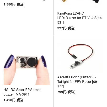
1,380円(税込)
KingKong LDARC
LED+Buzzer for ET V2/3S [09-
531]
327円(税込)
Aircraft Finder (Buzzer) &
Taillight for FPV Racer [09-
177]
HGLRC Soter FPV drone
799円(税込)
buzzer [MA-3911]
1,420円(税込)