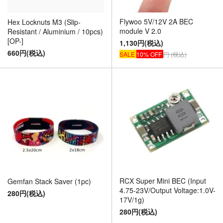
Flywoo 5V/12V 2A BEC
Hex Locknuts M3 (Slip-
module V 2.0
Resistant / Aluminium / 10pcs)
[OP-]
1,130円(税込)
660円(税込)
SALE
10% OFF
円 (税込)
RCX Super Mini BEC (Input
Gemfan Stack Saver (1pc)
4.75-23V/Output Voltage:1.0V-
280円(税込)
17V/1g)
280円(税込)