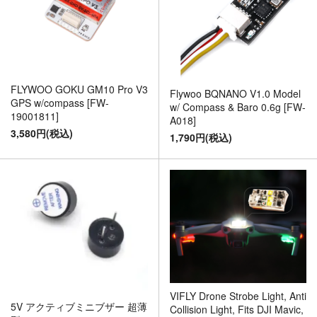
FLYWOO GOKU GM10 Pro V3
Flywoo BQNANO V1.0 Model
GPS w/compass [FW-
w/ Compass & Baro 0.6g [FW-
19001811]
A018]
3,580円(税込)
1,790円(税込)
VIFLY Drone Strobe Light, Anti
5V アクティブミニブザー 超薄
Collision Light, Fits DJI Mavic,