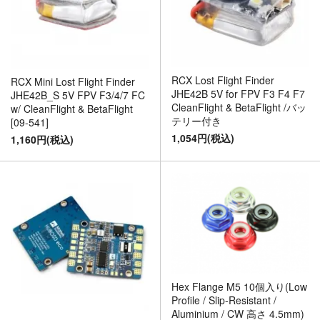
RCX Lost Flight Finder
RCX Mini Lost Flight Finder
JHE42B 5V for FPV F3 F4 F7
JHE42B_S 5V FPV F3/4/7 FC
CleanFlight & BetaFlight /バッ
w/ CleanFlight & BetaFlight
テリー付き
[09-541]
1,054円(税込)
1,160円(税込)
Hex Flange M5 10個入り(Low
Profile / Slip-Resistant /
Aluminium / CW 高さ 4.5mm)