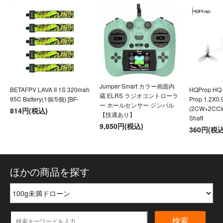
Jumper Smart カラー画面内
BETAFPV LAVA II 1S 320mah
HQProp HQ U
蔵 ELRS ラジオコントローラ
95C Battery(1個/5個) [BF-
Prop 1.2X0
ー ホールセンサー ジンバル
(2CW+2CC
814円(税込)
【技適あり】
Shaft
9,850円(税込)
360円(税込
ほかの商品を探す
検索