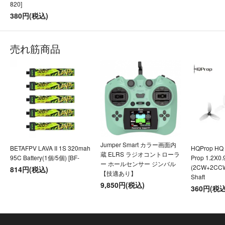
820]
380円(税込)
売れ筋商品
Jumper Smart カラー画面内
BETAFPV LAVA II 1S 320mah
HQProp HQ U
蔵 ELRS ラジオコントローラ
95C Battery(1個/5個) [BF-
Prop 1.2X0
ー ホールセンサー ジンバル
(2CW+2CC
814円(税込)
【技適あり】
Shaft
9,850円(税込)
360円(税込