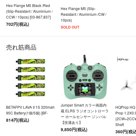
Hex Flange M5 Black /Red
Hex Flange M5 (Slip-
(Slip-Resistant / Aluminium /
Resistant / Aluminium /CW /
CCW / 10pcs) [03-867,837]
10pcs)
702円(税込)
SOLD OUT
売れ筋商品
Jumper Smart カラー画面内
BETAFPV LAVA II 1S 320mah
HQProp HQ U
蔵 ELRS ラジオコントローラ
95C Battery(1個/5個) [BF-
Prop 1.2X0
ー ホールセンサー ジンバル
(2CW+2CC
814円(税込)
【技適あり】
Shaft
9,850円(税込)
360円(税込