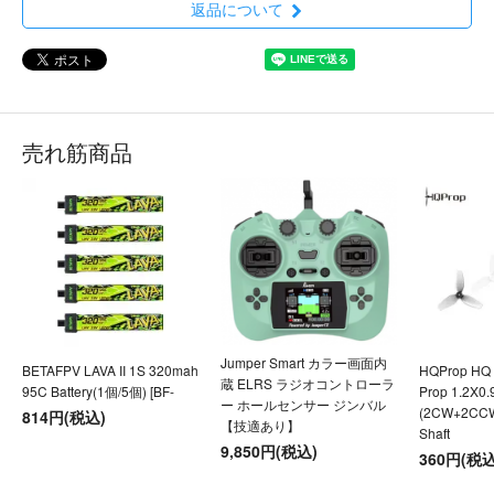
返品について
売れ筋商品
Jumper Smart カラー画面内
BETAFPV LAVA II 1S 320mah
HQProp HQ U
蔵 ELRS ラジオコントローラ
95C Battery(1個/5個) [BF-
Prop 1.2X0
ー ホールセンサー ジンバル
(2CW+2CC
814円(税込)
【技適あり】
Shaft
9,850円(税込)
360円(税込