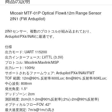
商品の説明
Micoair MTF-01P Optical Flow&12m Range Sensor
2IN1 (FW Ardupilot)
2IN1センサー、複数のプロトコルが組み込まれており、
Ardupilot/PX4/INAVに最適です。
仕様
出力モード: UART 115200
出力インターフェース: LVTTL (3.3V)
プロトコル: Micolink/Mavlink/MSP
出力レート: 100Hz
サポートされるファームウェア: Ardupilot/PX4/INAV/FMT
TOF 範囲: 12m@90% 反射率/600Lux; 8m@90% 反射率/60KLux;
中心波長: 808nm
発光角度: 1.5°
デッドゾーン: 2cm
測距精度: 2cm(0.1-2m@90%反射率);2%(>2m@90%反射率)
オプティカルフローFOV: 42°
最大速度測定: 7m/s@1mの高さ