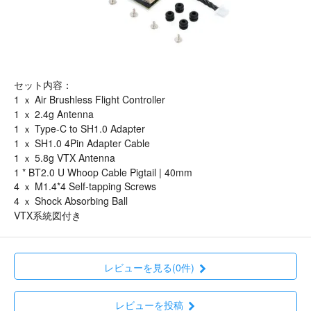
セット内容：
1 ｘ Air Brushless Flight Controller
1 ｘ 2.4g Antenna
1 ｘ Type-C to SH1.0 Adapter
1 ｘ SH1.0 4Pin Adapter Cable
1 ｘ 5.8g VTX Antenna
1 * BT2.0 U Whoop Cable Pigtail | 40mm
4 ｘ M1.4*4 Self-tapping Screws
4 ｘ Shock Absorbing Ball
VTX系統図付き
レビューを見る(0件)
レビューを投稿