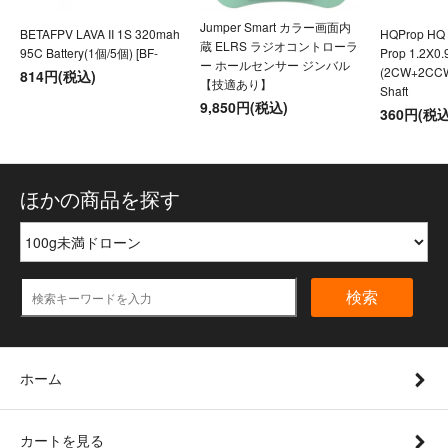
Jumper Smart カラー画面内
BETAFPV LAVA II 1S 320mah
HQProp HQ U
蔵 ELRS ラジオコントローラ
95C Battery(1個/5個) [BF-
Prop 1.2X0
ー ホールセンサー ジンバル
(2CW+2CC
814円(税込)
【技適あり】
Shaft
9,850円(税込)
360円(税込
ほかの商品を探す
検索
ホーム
カートを見る