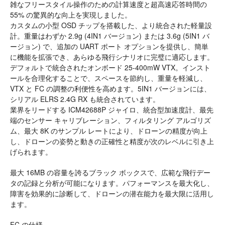
雑なフリースタイル操作のための計算速度と超高速応答時間の
55% の驚異的な向上を実現しました。
カスタムの小型 OSD チップを搭載した、より統合された軽量設
計。重量はわずか 2.9g (4IN1 バージョン) または 3.6g (5IN1 バ
ージョン) で、追加の UART ポート オプションを提供し、簡単
に機能を拡張でき、あらゆる飛行シナリオに完璧に適応します。
デフォルトで統合されたオンボード 25-400mW VTX。インスト
ールを合理化することで、スペースを節約し、重量を軽減し、
VTX と FC の調整の利便性を高めます。5IN1 バージョンには、
シリアル ELRS 2.4G RX も統合されています。
業界をリードする ICM42688P ジャイロ、統合型加速度計、最先
端のセンサー キャリブレーション、フィルタリング アルゴリズ
ム、最大 8K のサンプル レートにより、ドローンの精度が向上
し、ドローンの姿勢と動きの正確性と精度が次のレベルに引き上
げられます。
最大 16MB の容量を誇るブラック ボックスで、広範な飛行デー
タの記録と分析が可能になります。パフォーマンスを最大化し、
障害を効果的に診断して、ドローンの潜在能力を最大限に活用し
ます。
FC の仕様