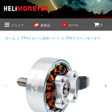
メニュー
セール
0
新商品
ホーム
>
FPVドローン自作パーツ
>
FPVドローンモーター