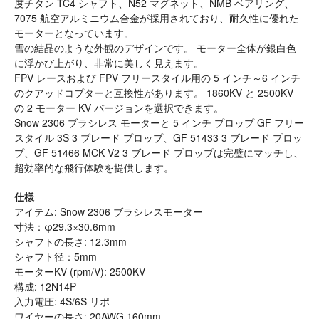
度チタン TC4 シャフト、N52 マグネット、NMB ベアリング、
7075 航空アルミニウム合金が採用されており、耐久性に優れた
モーターとなっています。
雪の結晶のような外観のデザインです。 モーター全体が銀白色
に浮かび上がり、非常に美しく見えます。
FPV レースおよび FPV フリースタイル用の 5 インチ～6 インチ
のクアッドコプターと互換性があります。 1860KV と 2500KV
の 2 モーター KV バージョンを選択できます。
Snow 2306 ブラシレス モーターと 5 インチ プロップ GF フリー
スタイル 3S 3 ブレード プロップ、GF 51433 3 ブレード プロッ
プ、GF 51466 MCK V2 3 ブレード プロップは完璧にマッチし、
超効率的な飛行体験を提供します。
仕様
アイテム: Snow 2306 ブラシレスモーター
寸法：φ29.3×30.6mm
シャフトの長さ: 12.3mm
シャフト径：5mm
モーターKV (rpm/V): 2500KV
構成: 12N14P
入力電圧: 4S/6S リポ
ワイヤーの長さ: 20AWG 160mm