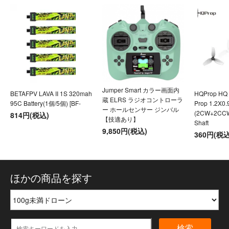
Jumper Smart カラー画面内
BETAFPV LAVA II 1S 320mah
HQProp HQ U
蔵 ELRS ラジオコントローラ
95C Battery(1個/5個) [BF-
Prop 1.2X0
ー ホールセンサー ジンバル
(2CW+2CC
814円(税込)
【技適あり】
Shaft
9,850円(税込)
360円(税込
ほかの商品を探す
検索