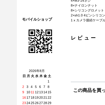
4×M3*24ネジ
8×ナイロンナット
8×シリコングロメット
2×sh1.0 4ピンシリ
モバイルショップ
1 x カメラ接続ケーブル
レビュー
2026年8月
日
月
火
水
木
金
土
1
2
3
4
5
6
7
8
この商品を買
9
10
11
12
13
14
15
16
17
18
19
20
21
22
23
24
25
26
27
28
29