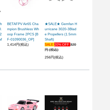
gh
BETAFPV Air65 Cha
★SALE★ Gemfan H
0.
mpion Brushless Wh
urricane 3020-3Blad
2
oop Frame 2PCS [B
e Propellers (1.5mm
f
F-01090036_OP]
Shaft)
1,414円(税込)
SALE
20% OFF
320
円 (税込)
256円(税込)