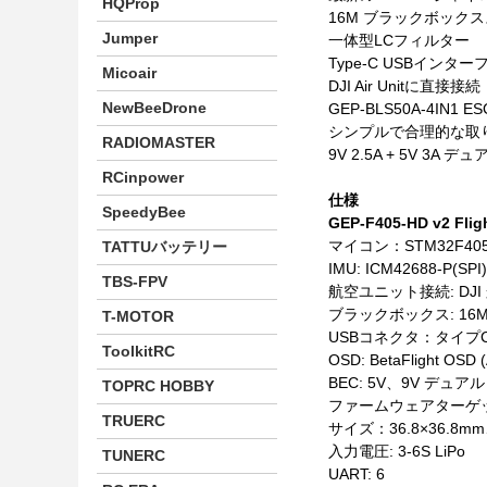
HQProp
16M ブラックボック
Jumper
一体型LCフィルター
Type-C USBイン
Micoair
DJI Air Unitに直接接続
NewBeeDrone
GEP-BLS50A-4IN
シンプルで合理的な取
RADIOMASTER
9V 2.5A + 5V 3A デ
RCinpower
仕様
SpeedyBee
GEP-F405-HD v2 Fligh
マイコン：STM32F40
TATTUバッテリー
IMU: ICM42688-P(SPI)
TBS-FPV
航空ユニット接続: DJ
ブラックボックス: 16
T-MOTOR
USBコネクタ：タイプ
ToolkitRC
OSD: BetaFlight OS
BEC: 5V、9V デュアル
TOPRC HOBBY
ファームウェアターゲット:
TRUERC
サイズ：36.8×36.
入力電圧: 3-6S LiPo
TUNERC
UART: 6