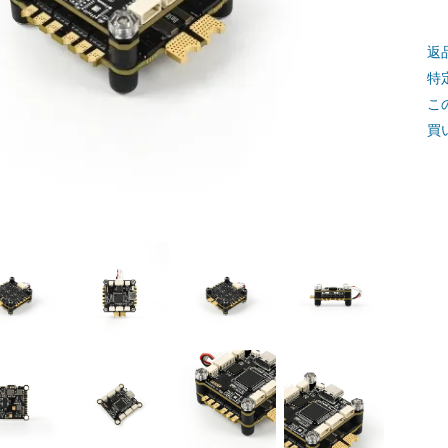
返
特
こ
買