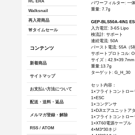
RC ERA
パワーフィルター: 一
重量: 7.7g
Walksnail
再入荷商品
GEP-BLS50A-4IN1 E
入力電圧: 3-6S Lipo
🚨タイムセール
検流計: サポート
連続電流: 50A
バースト電流: 55A（5
コンテンツ
サポートプロトコル: Onesho
サイズ：42.9×39.
新着商品
重量:13.7g
ターゲット: G_H_30
サイトマップ
セット内容：
お支払い方法について
1×フライトコントロー
1×ESC
配送・送料・返品
1×コンデンサ
1×DJIエアユニット
メルマガ登録・解除
1×フライトコントロ
1×XT60電源ケーブル
RSS
/
ATOM
4×M3*30ネジ