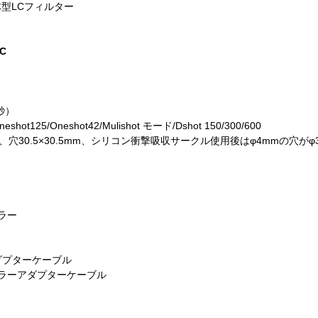
体型LCフィルター
SC
秒）
t125/Oneshot42/Mulishot モード/Dshot 150/300/600
7mm、穴30.5×30.5mm、シリコン衝撃吸収サークル使用後はφ4mmの穴が
ラー
アダプターケーブル
ーラーアダプターケーブル