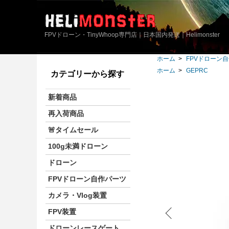
FPVドローン・TinyWhoop専門店｜日本国内発送｜Helimonster
ホーム
>
FPVドローン
ホーム
>
GEPRC
カテゴリーから探す
新着商品
再入荷商品
🚨タイムセール
100g未満ドローン
ドローン
FPVドローン自作パーツ
カメラ・Vlog装置
FPV装置
ドローンレースゲート