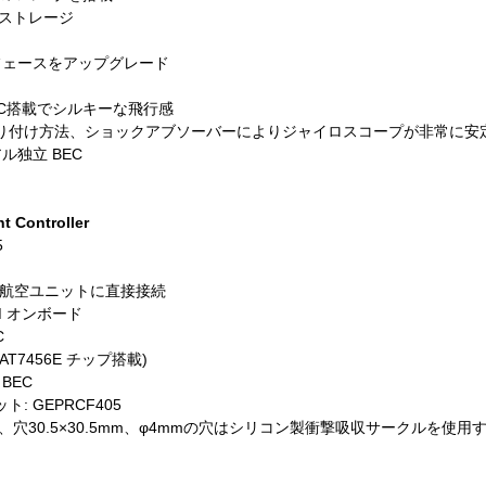
スストレージ
ターフェースをアップグレード
1 ESC搭載でシルキーな飛行感
り付け方法、ショックアブソーバーによりジャイロスコープが非常に安
ュアル独立 BEC
t Controller
5
I 航空ユニットに直接接続
M オンボード
C
D (AT7456E チップ搭載)
 BEC
 GEPRCF405
8mm、穴30.5×30.5mm、φ4mmの穴はシリコン製衝撃吸収サークルを使