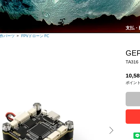
支払・
自作パーツ
>
FPVドローン FC
GEP
TA316
10,5
ポイン