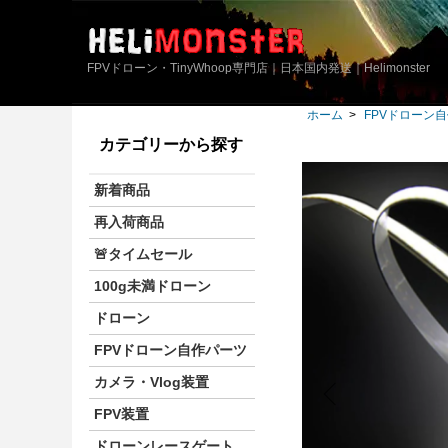
FPVドローン・TinyWhoop専門店｜日本国内発送｜Helimonster
ホーム
>
FPVドローン
カテゴリーから探す
新着商品
再入荷商品
🚨タイムセール
100g未満ドローン
ドローン
FPVドローン自作パーツ
カメラ・Vlog装置
FPV装置
ドローンレースゲート