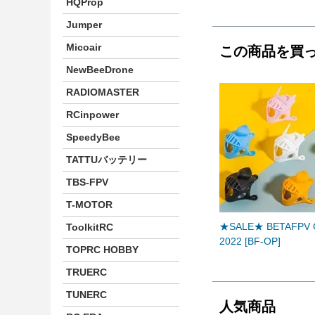
HQProp
Jumper
Micoair
この商品を買
NewBeeDrone
RADIOMASTER
RCinpower
SpeedyBee
TATTUバッテリー
TBS-FPV
T-MOTOR
★SALE★ BETAFPV Ca
ToolkitRC
2022 [BF-OP]
TOPRC HOBBY
TRUERC
TUNERC
人気商品