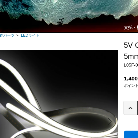
支払・
自作パーツ
>
LEDライト
5V
5mm
L05F-
1,40
ポイン