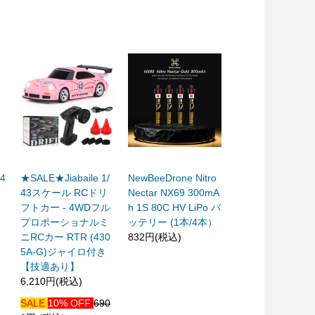
-4
★SALE★Jiabaile 1/
NewBeeDrone Nitro
43スケール RCドリ
Nectar NX69 300mA
フトカー - 4WDフル
h 1S 80C HV LiPo バ
プロポーショナルミ
ッテリー (1本/4本）
ニRCカー RTR (430
832円(税込)
5A-G)ジャイロ付き
【技適あり】
6,210円(税込)
SALE
10% OFF
690