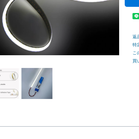
返
特
こ
買