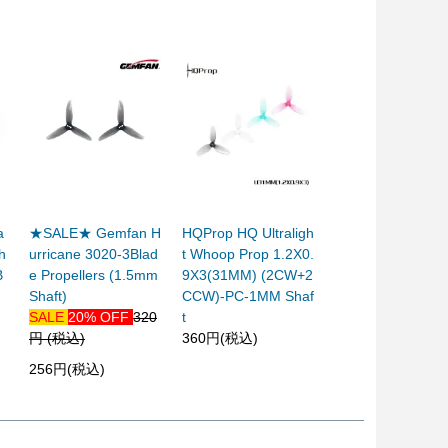
a
★SALE★ Gemfan H
HQProp HQ Ultraligh
h
urricane 3020-3Blad
t Whoop Prop 1.2X0.
B
e Propellers (1.5mm
9X3(31MM) (2CW+2
Shaft)
CCW)-PC-1MM Shaf
SALE
20% OFF
320
t
円 (税込)
360円(税込)
256円(税込)