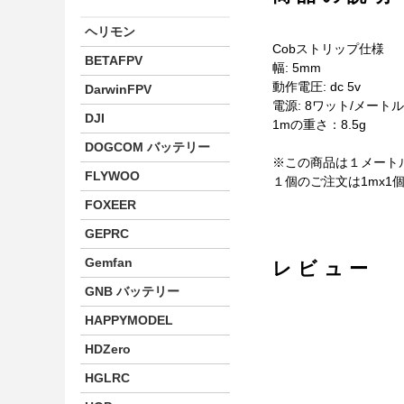
ヘリモン
Cobストリップ仕様
BETAFPV
幅: 5mm
動作電圧: dc 5v
DarwinFPV
電源: 8ワット/メートル
DJI
1mの重さ：8.5g
DOGCOM バッテリー
※この商品は１メート
FLYWOO
１個のご注文は1mx1個
FOXEER
GEPRC
Gemfan
レビュー
GNB バッテリー
HAPPYMODEL
HDZero
HGLRC