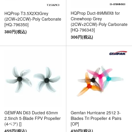
HQProp Duct-89MMX8 for
HQProp T3.5X2X3Grey
Cinewhoop Grey
(2CW+2CCW)-Poly Carbonate
(2CW+2CCW)-Poly Carbonate
[HQ-796350]
[HQ-796343]
380円(税込)
306円(税込)
Gemfan Hurricane 2512 3-
GEMFAN D63 Ducted 63mm
Blades Tri Propeller 4 Pairs
2.5inch 5-Blade FPV Propeller
[OP]
(4ペア) []
430円(税込)
455円(税込)