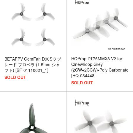
HQProp DT76MMX3 V2 for
BETAFPV GemFan D90S 3 ブ
Cinewhoop Grey
レード プロペラ (1.5mm シャ
(2CW+2CCW)-Poly Carbonate
フト) [BF-01110021_1]
[HQ-034448]
SOLD OUT
SOLD OUT