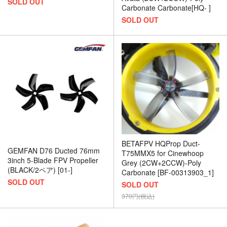
SOLD OUT
Carbonate Carbonate[HQ- ]
SOLD OUT
BETAFPV HQProp Duct-
GEMFAN D76 Ducted 76mm
T75MMX5 for Cinewhoop
3inch 5-Blade FPV Propeller
Grey (2CW+2CCW)-Poly
(BLACK/2ペア) [01-]
Carbonate [BF-00313903_1]
SOLD OUT
SOLD OUT
370円(税込)