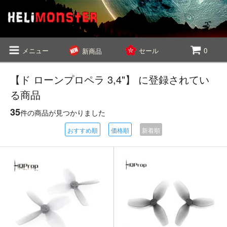
メニュー
セール
0
新商品
【ド ローンプロペラ 3,4"】 に登録されてい
る商品
35
件の商品が見つかりました
おすすめ順
価格順
新着順