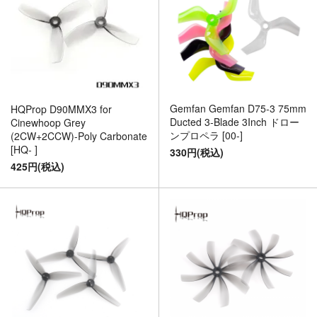
Gemfan Gemfan D75-3 75mm
HQProp D90MMX3 for
Ducted 3-Blade 3Inch ドロー
Cinewhoop Grey
ンプロペラ [00-]
(2CW+2CCW)-Poly Carbonate
[HQ- ]
330円(税込)
425円(税込)