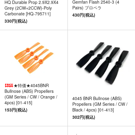
Gemfan Flash 2540-3 (4
HQ Durable Prop 2.9X2.9X4
Pairs) プロペラ
Grey (2CW+2CCW)-Poly
Carbonate [HQ-795711]
430円(税込)
330円(税込)
★特価★4045BNR
Bullnose (ABS) Propellers
(GM Series / CW / Orange /
4045 BNR Bullnose (ABS)
4pcs) [01-415]
Propellers (GM Series / CW /
153円(税込)
Black / 4pcs) [01-413]
302円(税込)