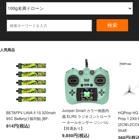
検索
人気商品
Jumper Smart カラー画面内
BETAFPV LAVA II 1S 320mah
HQProp HQ U
蔵 ELRS ラジオコントローラ
95C Battery(1個/5個) [BF-
Prop 1.2X0
ー ホールセンサー ジンバル
(2CW+2CC
814円(税込)
【技適あり】
Shaft
9,850円(税込)
360円(税込