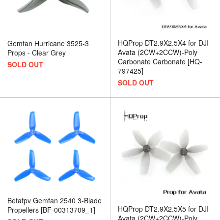
HQProp DT2.9X2.5X4 for DJI
Gemfan Hurricane 3525-3
Avata (2CW+2CCW)-Poly
Props - Clear Grey
Carbonate Carbonate [HQ-
SOLD OUT
797425]
SOLD OUT
Betafpv Gemfan 2540 3-Blade
HQProp DT2.9X2.5X5 for DJI
Propellers [BF-00313709_1]
Avata (2CW+2CCW)-Poly