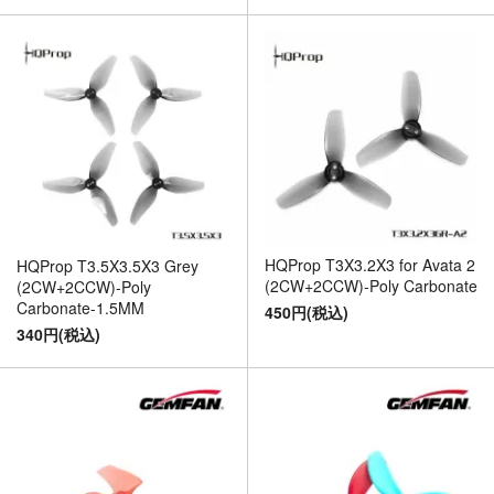
HQProp T3X3.2X3 for Avata 2
HQProp T3.5X3.5X3 Grey
(2CW+2CCW)-Poly Carbonate
(2CW+2CCW)-Poly
Carbonate-1.5MM
450円(税込)
340円(税込)