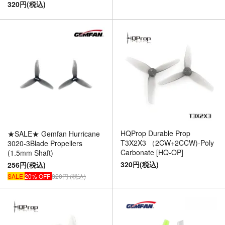
320円(税込)
HQProp Durable Prop
★SALE★ Gemfan Hurricane
T3X2X3 （2CW+2CCW)-Poly
3020-3Blade Propellers
Carbonate [HQ-OP]
(1.5mm Shaft)
320円(税込)
256円(税込)
SALE
20% OFF
320円 (税込)