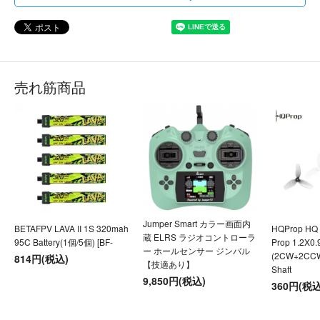
売れ筋商品
Jumper Smart カラー画面内
BETAFPV LAVA II 1S 320mah
HQProp HQ U
蔵 ELRS ラジオコントローラ
95C Battery(1個/5個) [BF-
Prop 1.2X0
ー ホールセンサー ジンバル
(2CW+2CC
814円(税込)
【技適あり】
Shaft
9,850円(税込)
360円(税込