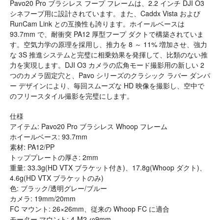
Pavo20 Pro ブラシレス フープ フレームは、2.2 インチ DJI O3
シネフープ用に設計されています。また、Caddx Vista および
RunCam Link との互換性も誇ります。ホイールベースは
93.7mm で、耐衝突 PA12 厚型フープ ダクトで構築されていま
す。空気力学の原理を採用し、推力を 8 ～ 11% 増加させ、強力
な 3S 推進システムと完璧に相乗効果を発揮して、比類のない推
力を実現します。DJI O3 カメラの広角モード撮影用の新しい 2
つのカメラ固定穴と、Pavo シリーズのクラシック ラバー ダンパ
ー デザインにより、毎回スムーズな HD 映像を撮影し、空中で
のフリースタイル撮影を完璧にします。
仕様
アイテム: Pavo20 Pro ブラシレス Whoop フレーム
ホイールベース: 93.7mm
素材: PA12/PP
トッププレートの厚さ: 2mm
重量: 33.3g(HD VTX ブラケット付き)、17.8g(Whoop ダクト)、
4.6g(HD VTX ブラケットのみ)
色: ブラック/透明グレー/ブルー
カメラ: 19mm/20mm
FC マウント: 26×26mm、従来の Whoop FC に適合
モーター マウント: 4-M2-φ9mm