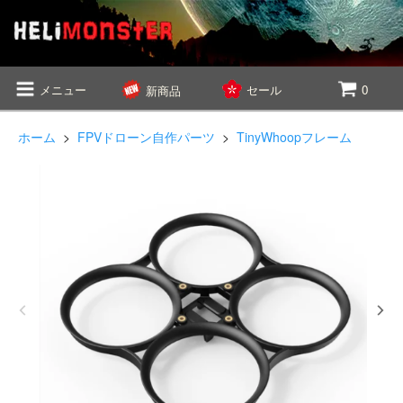
メニュー
セール
0
新商品
ホーム
>
FPVドローン自作パーツ
>
TinyWhoopフレーム