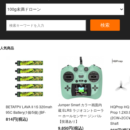
検索
人気商品
Jumper Smart カラー画面内
BETAFPV LAVA II 1S 320mah
HQProp HQ U
蔵 ELRS ラジオコントローラ
95C Battery(1個/5個) [BF-
Prop 1.2X0
ー ホールセンサー ジンバル
(2CW+2CC
814円(税込)
【技適あり】
Shaft
9,850円(税込)