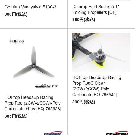
Dalprop Fold Series 5.1"
Gemfan Vannystyle 5136-3
Folding Propellers [OP]
380円(税込)
380円(税込)
HQProp HeadsUp Racing
Prop R38C Clear
(2CW+2CCW)-Poly
Carbonate[HQ-796541]
HQProp HeadsUp Racing
390円(税込)
Prop R38 (2CW+2CCW)-Poly
Carbonate Gray [HQ-795926]
385円(税込)