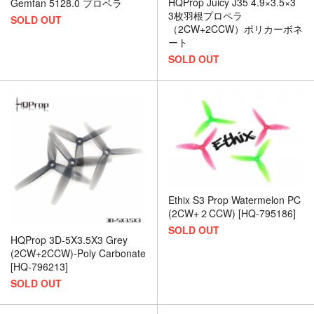
HQProp Juicy J35 4.9×3.5×3
Gemfan 5128.0 プロペラ
3枚羽根プロペラ
SOLD OUT
（2CW+2CCW）ポリカーボネ
ート
SOLD OUT
Ethix S3 Prop Watermelon PC
(2CW+２CCW) [HQ-795186]
SOLD OUT
HQProp 3D-5X3.5X3 Grey
(2CW+2CCW)-Poly Carbonate
[HQ-796213]
SOLD OUT