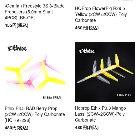
\Gemfan Freestyle 3S 3-Blade
HQProp FlowerPig R29.5
Propellers (5.0mm Shaft
Yellow (2CW+2CCW)-Poly
4PCS) [BF-OP]
Carbonate
455円(税込)
460円(税込)
Hqprop Ethix P3.3 Mango
Ethix P3.5 RAD Berry Prop
Lassi (2CW+2CCW)-Poly
(2CW+2CCW)-Poly Carbonate
Carbonate
[HQ-797296]
480円(税込)
480円(税込)