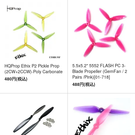
5.5x5.2" 5552 FLASH PC 3-
HQProp Ethix P2 Pickle Prop
Blade Propeller (GemFan / 2
(2CW+2CCW)-Poly Carbonate
Pairs /Pink)[01-718]
480円(税込)
488円(税込)