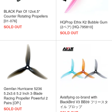
BLACK Pair Of 12x4.5"
Counter Rotating Propellers
[01-076]
HQProp Ethix K2 Bubble Gum
SOLD OUT
(2ペア) [HQ-795810]
SOLD OUT
Gemfan Hurricane 5236
5.2x3.6 5.2 Inch 3-Blade
Axisflying co-brand with
Racing Propeller Powerful 2
BlackBird V3 BB39 フリースタ
Pairs [OP-]
イル プロップ
SOLD OUT