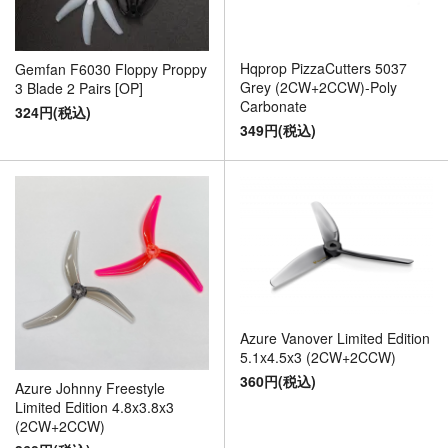
Hqprop PizzaCutters 5037
Gemfan F6030 Floppy Proppy
Grey (2CW+2CCW)-Poly
3 Blade 2 Pairs [OP]
Carbonate
324円(税込)
349円(税込)
Azure Vanover Limited Edition
5.1x4.5x3 (2CW+2CCW)
360円(税込)
Azure Johnny Freestyle
Limited Edition 4.8x3.8x3
(2CW+2CCW)