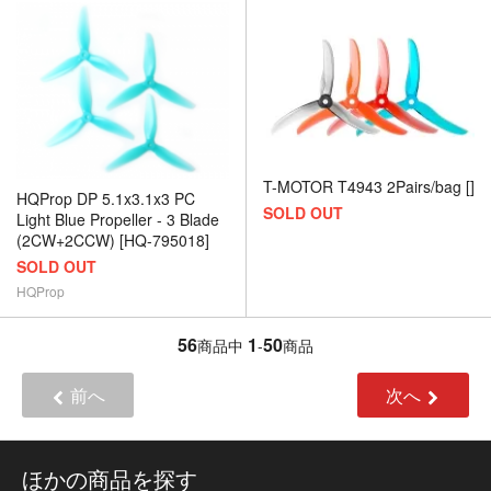
T-MOTOR T4943 2Pairs/bag []
HQProp DP 5.1x3.1x3 PC
SOLD OUT
Light Blue Propeller - 3 Blade
(2CW+2CCW) [HQ-795018]
SOLD OUT
HQProp
56
1
50
商品中
-
商品
前へ
次へ
ほかの商品を探す