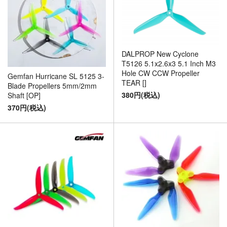
DALPROP New Cyclone
T5126 5.1x2.6x3 5.1 Inch M3
Hole CW CCW Propeller
Gemfan Hurricane SL 5125 3-
TEAR []
Blade Propellers 5mm/2mm
380円(税込)
Shaft [OP]
370円(税込)