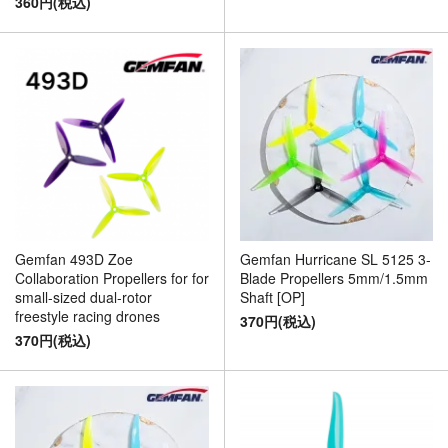
360円(税込)
Gemfan Hurricane SL 5125 3-
Gemfan 493D Zoe
Blade Propellers 5mm/1.5mm
Collaboration Propellers for for
Shaft [OP]
small-sized dual-rotor
freestyle racing drones
370円(税込)
370円(税込)