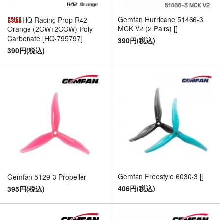
Gemfan Hurricane 51466-3
HQ Racing Prop R42
MCK V2 (2 Pairs) []
Orange (2CW+2CCW)-Poly
Carbonate [HQ-795797]
390円(税込)
390円(税込)
Gemfan Freestyle 6030-3 []
Gemfan 5129-3 Propeller
406円(税込)
395円(税込)