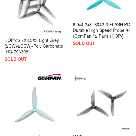
6.0x4.2x3" 6042-3 FLASH PC
Durable High Speed Propeller
(GemFan / 2 Pairs ) [ OP-]
HQProp 7X3.5X3 Light Grey
SOLD OUT
(2CW+2CCW)-Poly Carbonate
[HQ-796398]
SOLD OUT