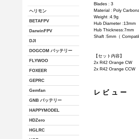
Blades : 3
Material : Poly Carbon
ヘリモン
Weight :4.9g
BETAFPV
Hub Diameter :13mm
Hub Thickness:7mm
DarwinFPV
Shaft :5mm（ Compatib
DJI
DOGCOM バッテリー
【セット内容】
FLYWOO
2x R42 Orange CW
2x R42 Orange CCW
FOXEER
GEPRC
Gemfan
レビュー
GNB バッテリー
HAPPYMODEL
HDZero
HGLRC