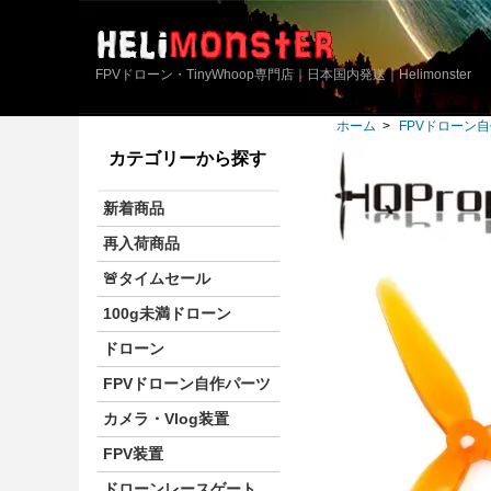
FPVドローン・TinyWhoop専門店｜日本国内発送｜Helimonster
ホーム
>
FPVドローン
カテゴリーから探す
新着商品
再入荷商品
🚨タイムセール
100g未満ドローン
ドローン
FPVドローン自作パーツ
カメラ・Vlog装置
FPV装置
ドローンレースゲート