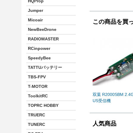
HQProp
Jumper
Micoair
この商品を買
NewBeeDrone
RADIOMASTER
RCinpower
SpeedyBee
TATTUバッテリー
TBS-FPV
T-MOTOR
双葉 R2000SBM 2.4G
ToolkitRC
US受信機
TOPRC HOBBY
TRUERC
人気商品
TUNERC