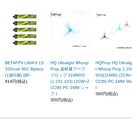
BETAFPV LAVA II 1S
HQ Ultralight Whoop
HQProp HQ Ultrali
320mah 95C Battery
Prop 超軽量フープ
t Whoop Prop 1.2X
(1個/5個) [BF-
プロップ 31MMX3
9X3(31MM) (2CW+
814円(税込)
(1.2X1.1X3) (2CW+2
CCW)-PC-1MM Sha
CCW)-PC-1MM シャ
t
フト
360円(税込)
355円(税込)