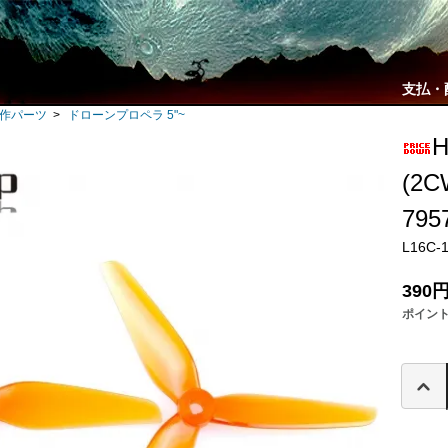
支払・
自作パーツ
>
ドローンプロペラ 5"~
H
(2C
795
L16C-
390
ポイン