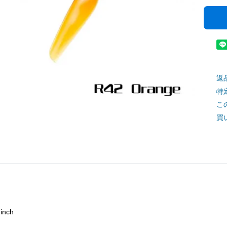
返
特
こ
買
1inch