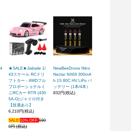
-4
★SALE★Jiabaile 1/
NewBeeDrone Nitro
43スケール RCドリ
Nectar NX69 300mA
フトカー - 4WDフル
h 1S 80C HV LiPo バ
プロポーショナルミ
ッテリー (1本/4本）
ニRCカー RTR (430
832円(税込)
5A-G)ジャイロ付き
【技適あり】
6,210円(税込)
SALE
10% OFF
690
0円 (税込)