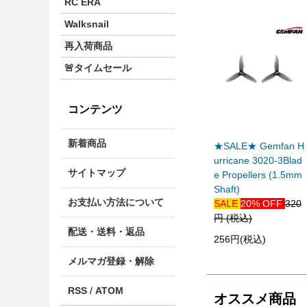
RC ERA
Walksnail
再入荷商品
🚨タイムセール
コンテンツ
新着商品
★SALE★ Gemfan H
urricane 3020-3Blad
サイトマップ
e Propellers (1.5mm
Shaft)
お支払い方法について
SALE
20% OFF
320
円 (税込)
配送・送料・返品
256円(税込)
メルマガ登録・解除
RSS
/
ATOM
オススメ商品