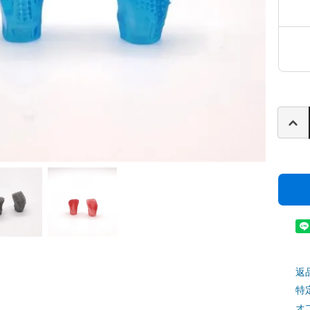
返
特
オ