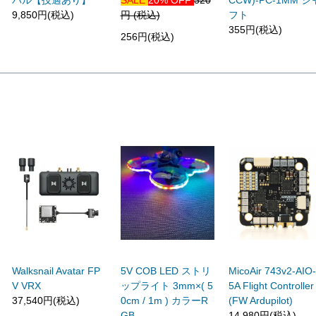
バル【技適あり】
SALE
20% OFF
320
CCW)-PC-1MM シ
9,850円(税込)
円 (税込)
フト
355円(税込)
256円(税込)
Walksnail Avatar FP
5V COB LED ストリ
MicoAir 743v2-AIO
V VRX
ップライト 3mm×( 5
5A Flight Controller
37,540円(税込)
0cm / 1m ) カラーR
(FW Ardupilot)
GB
14,980円(税込)