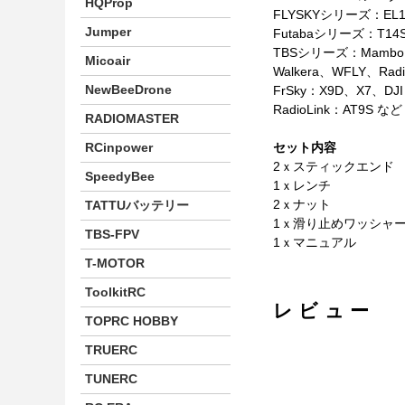
HQProp
FLYSKYシリーズ：EL1
Jumper
Futabaシリーズ：T14
TBSシリーズ：Mambo、
Micoair
Walkera、WFLY、Radi
NewBeeDrone
FrSky：X9D、X7、
RadioLink：AT9S など
RADIOMASTER
RCinpower
セット内容
2ｘスティックエンド
SpeedyBee
1ｘレンチ
2ｘナット
TATTUバッテリー
1ｘ滑り止めワッシャ
TBS-FPV
1ｘマニュアル
T-MOTOR
ToolkitRC
レビュー
TOPRC HOBBY
TRUERC
TUNERC