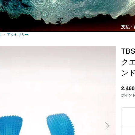
支払・
機
>
アクセサリー
TBS
クエ
ン
2,46
ポイン