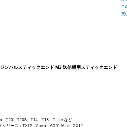
こ
買
k Shift ジンバルスティックエンド M3 送信機用スティックエンド
o、T20、T20S、T14、T15、T-Lite など
クトシリーズ：TX12、Zorro、AG01 Mini、GX12