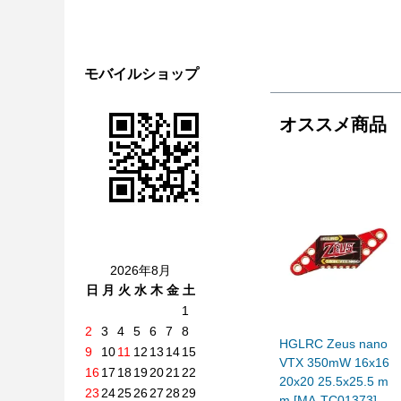
モバイルショップ
オススメ商品
2026年8月
日
月
火
水
木
金
土
1
2
3
4
5
6
7
8
HGLRC Zeus nano
9
10
11
12
13
14
15
VTX 350mW 16x16
16
17
18
19
20
21
22
20x20 25.5x25.5 m
23
24
25
26
27
28
29
m [MA-TC01373]