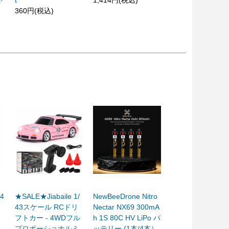
ャ
t
1,414円(税込)
360円(税込)
-4
★SALE★Jiabaile 1/
NewBeeDrone Nitro
43スケール RCドリ
Nectar NX69 300mA
フトカー - 4WDフル
h 1S 80C HV LiPo バ
プロポーショナルミ
ッテリー (1本/4本）