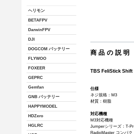
ヘリモン
BETAFPV
DarwinFPV
DJI
DOGCOM バッテリー
商品の説明
FLYWOO
FOXEER
TBS FeliStic
GEPRC
Gemfan
仕様
ネジ規格：M3
GNB バッテリー
材質：樹脂
HAPPYMODEL
対応機種
HDZero
M3対応機種
HGLRC
Jumperシリーズ：T-Pr
RadioMaster コンパ