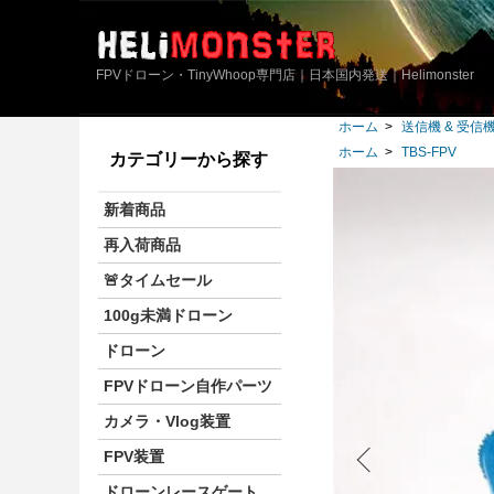
FPVドローン・TinyWhoop専門店｜日本国内発送｜Helimonster
ホーム
>
送信機 & 受信
ホーム
>
TBS-FPV
カテゴリーから探す
新着商品
再入荷商品
🚨タイムセール
100g未満ドローン
ドローン
FPVドローン自作パーツ
カメラ・Vlog装置
FPV装置
ドローンレースゲート