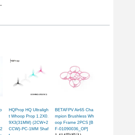
p
HQProp HQ Ultraligh
BETAFPV Air65 Cha
t Whoop Prop 1.2X0.
mpion Brushless Wh
9X3(31MM) (2CW+2
oop Frame 2PCS [B
+2
CCW)-PC-1MM Shaf
F-01090036_OP]