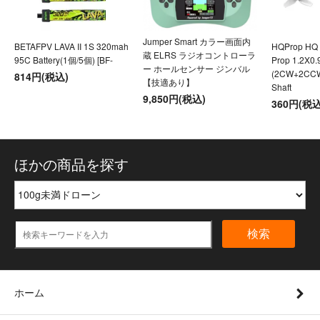
Jumper Smart カラー画面内
BETAFPV LAVA II 1S 320mah
HQProp HQ U
蔵 ELRS ラジオコントローラ
95C Battery(1個/5個) [BF-
Prop 1.2X0
ー ホールセンサー ジンバル
(2CW+2CC
814円(税込)
【技適あり】
Shaft
9,850円(税込)
360円(税込
ほかの商品を探す
検索
ホーム