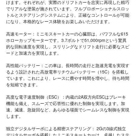
けます。それぞれが、実際のドリフトカーを忠実に再現した精巧
でリアルな塗装が施されています。フルプロポーショナルスロッ
トルとステアリングシステムにより、正確なコントロールが可能
になり、本格的なレース体験をお楽しみいただけます。
高速モーター：ミニモスキートカーの心臓部は、パワフルな615
ホローカップモーターです。3.7ボルトで51,000rpmという驚異
的な回転速度を実現し、スリリングなドリフト走行に必要なスピ
ードと加速力を実現します。
高性能バッテリー：この車は、長時間の走行と急速充電を実現す
るよう設計された高放電率リチウムバッテリー（15C）を搭載し
ています。これにより、レースに費やす時間を増やし、待ち時間
を短縮できます。
高度な電子速度制御（ESC）：内蔵の2A双方向ESCはブレーキ
機能も備え、スムーズで応答性に優れた制御を実現します。加
速、減速、急旋回など、あらゆる場面でシームレスな制御を実現
します。
独立デジタルサーボによる精密ステアリング： 2Gの3線式独立
デジタルサーボを搭載したミニモスキートカーは、卓越したステ