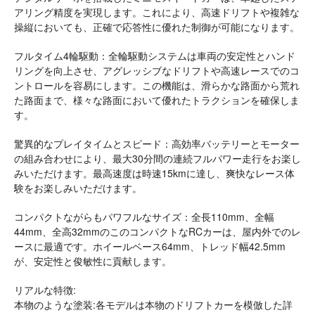
アリング精度を実現します。これにより、高速ドリフトや複雑な
操縦においても、正確で応答性に優れた制御が可能になります。
フルタイム4輪駆動：全輪駆動システムは車両の安定性とハンド
リングを向上させ、アグレッシブなドリフトや高速レースでのコ
ントロールを容易にします。この機能は、滑らかな路面から荒れ
た路面まで、様々な路面において優れたトラクションを確保しま
す。
驚異的なプレイタイムとスピード：高効率バッテリーとモーター
の組み合わせにより、最大30分間の連続フルパワー走行をお楽し
みいただけます。最高速度は時速15kmに達し、爽快なレース体
験をお楽しみいただけます。
コンパクトながらもパワフルなサイズ：全長110mm、全幅
44mm、全高32mmのこのコンパクトなRCカーは、屋内外でのレ
ースに最適です。ホイールベース64mm、トレッド幅42.5mm
が、安定性と俊敏性に貢献します。
リアルな特徴:
本物のような塗装:各モデルは本物のドリフトカーを模倣した詳