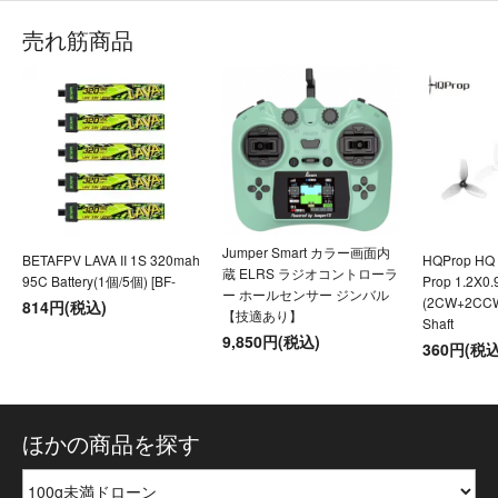
売れ筋商品
Jumper Smart カラー画面内
BETAFPV LAVA II 1S 320mah
HQProp HQ U
蔵 ELRS ラジオコントローラ
95C Battery(1個/5個) [BF-
Prop 1.2X0
ー ホールセンサー ジンバル
(2CW+2CC
814円(税込)
【技適あり】
Shaft
9,850円(税込)
360円(税込
ほかの商品を探す