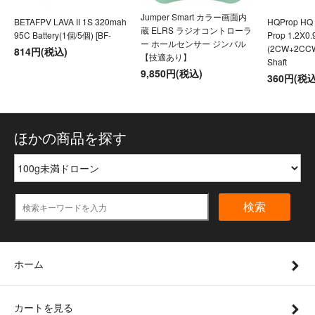
Jumper Smart カラー画面内
BETAFPV LAVA II 1S 320mah
HQProp HQ U
蔵 ELRS ラジオコントローラ
95C Battery(1個/5個) [BF-
Prop 1.2X0
ー ホールセンサー ジンバル
(2CW+2CC
814円(税込)
【技適あり】
Shaft
9,850円(税込)
360円(税込
ほかの商品を探す
検索
ホーム
カートを見る