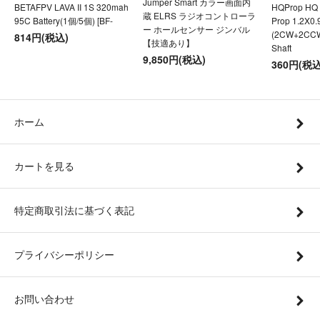
Jumper Smart カラー画面内
BETAFPV LAVA II 1S 320mah
HQProp HQ U
蔵 ELRS ラジオコントローラ
95C Battery(1個/5個) [BF-
Prop 1.2X0
ー ホールセンサー ジンバル
(2CW+2CC
814円(税込)
【技適あり】
Shaft
9,850円(税込)
360円(税込
ホーム
カートを見る
特定商取引法に基づく表記
プライバシーポリシー
お問い合わせ