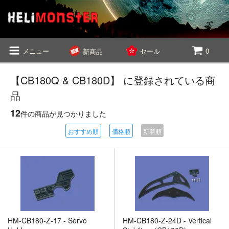
メニュー
セール
0
新商品
【CB180Q & CB180D】 に登録されている商
品
12
件の商品が見つかりました
おすすめ順
価格順
新着順
HM-CB180-Z-17 - Servo
HM-CB180-Z-24D - Vertical