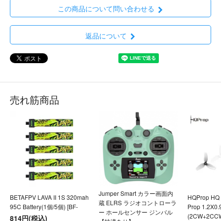
この商品について問い合わせる
返品について
売れ筋商品
Jumper Smart カラー画面内
BETAFPV LAVA II 1S 320mah
HQProp HQ U
蔵 ELRS ラジオコントローラ
95C Battery(1個/5個) [BF-
Prop 1.2X0
ー ホールセンサー ジンバル
(2CW+2CC
814円(税込)