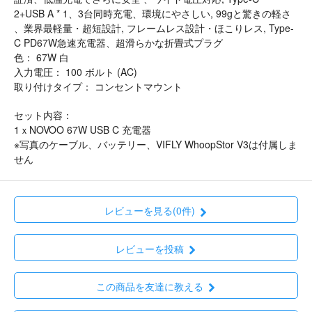
2+USB A * 1、3台同時充電、環境にやさしい, 99gと驚きの軽さ
、業界最軽量・超短設計, フレームレス設計・ほこりレス, Type-
C PD67W急速充電器、超滑らかな折畳式プラグ
色： 67W 白
入力電圧： 100 ボルト (AC)
取り付けタイプ： コンセントマウント
セット内容：
1ｘNOVOO 67W USB C 充電器
※写真のケーブル、バッテリー、VIFLY WhoopStor V3は付属しま
せん
レビューを見る(0件)
レビューを投稿
この商品を友達に教える