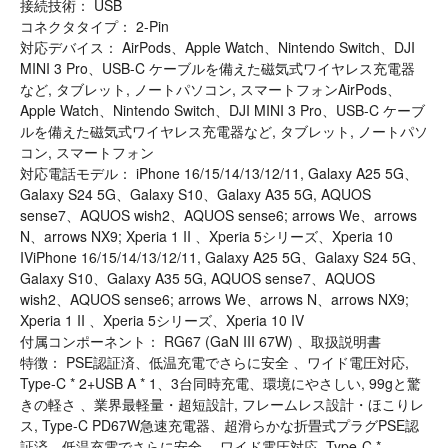
接続技術： USB
コネクタタイプ： 2-Pin
対応デバイス： AirPods、Apple Watch、Nintendo Switch、DJI
MINI 3 Pro、USB-C ケーブルを備えた磁気式ワイヤレス充電器
など, タブレット, ノートパソコン, スマートフォンAirPods、
Apple Watch、Nintendo Switch、DJI MINI 3 Pro、USB-C ケーブ
ルを備えた磁気式ワイヤレス充電器など, タブレット, ノートパソ
コン, スマートフォン
対応電話モデル： iPhone 16/15/14/13/12/11, Galaxy A25 5G、
Galaxy S24 5G、Galaxy S10、Galaxy A35 5G, AQUOS
sense7、AQUOS wish2、AQUOS sense6; arrows We、arrows
N、arrows NX9; Xperia 1 II 、Xperia 5シリーズ、Xperia 10
IViPhone 16/15/14/13/12/11, Galaxy A25 5G、Galaxy S24 5G、
Galaxy S10、Galaxy A35 5G, AQUOS sense7、AQUOS
wish2、AQUOS sense6; arrows We、arrows N、arrows NX9;
Xperia 1 II 、Xperia 5シリーズ、Xperia 10 IV
付属コンポーネント： RG67 (GaN III 67W) 、取扱説明書
特徴： PSE認証済、低温充電でさらに安全 、ワイド電圧対応,
Type-C * 2+USB A * 1、3台同時充電、環境にやさしい, 99gと驚
きの軽さ 、業界最軽量・超短設計, フレームレス設計・ほこりレ
ス, Type-C PD67W急速充電器、超滑らかな折畳式プラグPSE認
証済、低温充電でさらに安全 、ワイド電圧対応, Type-C *