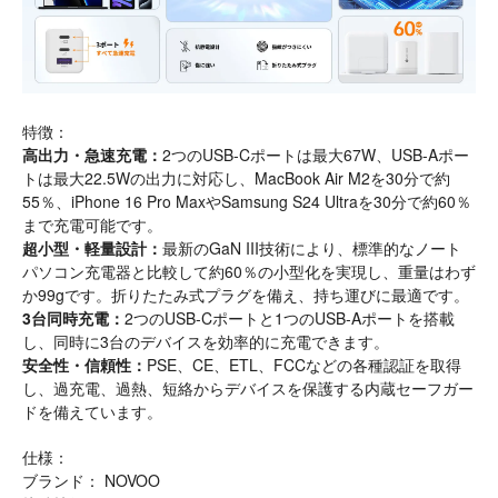
特徴：
高出力・急速充電：
2つのUSB-Cポートは最大67W、USB-Aポー
トは最大22.5Wの出力に対応し、MacBook Air M2を30分で約
55％、iPhone 16 Pro MaxやSamsung S24 Ultraを30分で約60％
まで充電可能です。
超小型・軽量設計：
最新のGaN III技術により、標準的なノート
パソコン充電器と比較して約60％の小型化を実現し、重量はわず
か99gです。折りたたみ式プラグを備え、持ち運びに最適です。
3台同時充電：
2つのUSB-Cポートと1つのUSB-Aポートを搭載
し、同時に3台のデバイスを効率的に充電できます。
安全性・信頼性：
PSE、CE、ETL、FCCなどの各種認証を取得
し、過充電、過熱、短絡からデバイスを保護する内蔵セーフガー
ドを備えています。
仕様：
ブランド： NOVOO