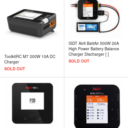
ISDT Air8 BattAir 500W 20A
High Power Battery Balance
Charger Discharger [ ]
ToolkitRC M7 200W 10A DC
SOLD OUT
Charger
SOLD OUT