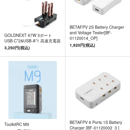
BETAFPV 2S Battery Charger
and Voltage Tester[BF-
GOLDNEXT 67W 3ポート
01120014_OP]
USB-C*2&USB-A*1 高速充電器
1,920円(税込)
3,250円(税込)
BETAFPV 6 Ports 1S Battery
ToolkitRC M9
Charger [BF-01120002_3 ]