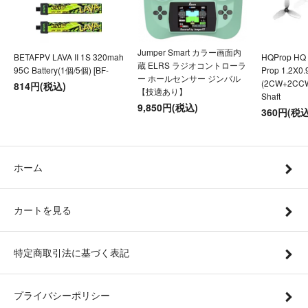
Jumper Smart カラー画面内
BETAFPV LAVA II 1S 320mah
HQProp HQ U
蔵 ELRS ラジオコントローラ
95C Battery(1個/5個) [BF-
Prop 1.2X0
ー ホールセンサー ジンバル
(2CW+2CC
814円(税込)
【技適あり】
Shaft
9,850円(税込)
360円(税込
ホーム
カートを見る
特定商取引法に基づく表記
プライバシーポリシー