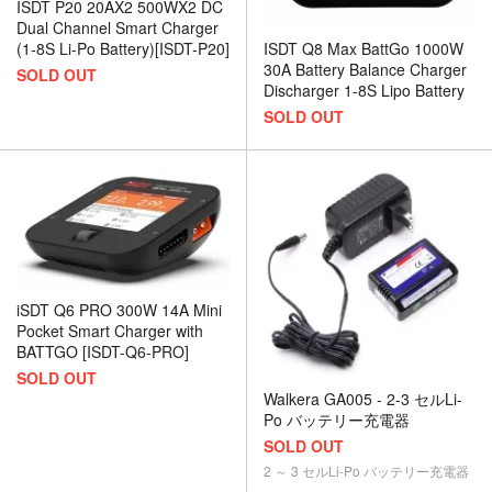
ISDT P20 20AX2 500WX2 DC
Dual Channel Smart Charger
ISDT Q8 Max BattGo 1000W
(1-8S Li-Po Battery)[ISDT-P20]
30A Battery Balance Charger
SOLD OUT
Discharger 1-8S Lipo Battery
SOLD OUT
iSDT Q6 PRO 300W 14A Mini
Pocket Smart Charger with
BATTGO [ISDT-Q6-PRO]
SOLD OUT
Walkera GA005 - 2-3 セルLi-
Po バッテリー充電器
SOLD OUT
2 ～ 3 セルLi-Po バッテリー充電器