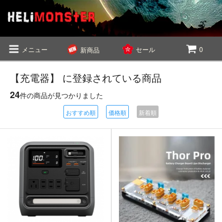
メニュー
セール
0
新商品
【充電器】 に登録されている商品
24
件の商品が見つかりました
おすすめ順
価格順
新着順