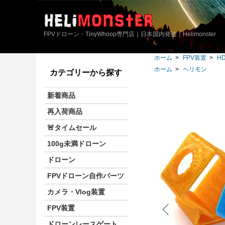
FPVドローン・TinyWhoop専門店｜日本国内発送｜Helimonster
ホーム
>
FPV装置
>
H
ホーム
>
ヘリモン
カテゴリーから探す
新着商品
再入荷商品
🚨タイムセール
100g未満ドローン
ドローン
FPVドローン自作パーツ
カメラ・Vlog装置
FPV装置
ドローンレースゲート