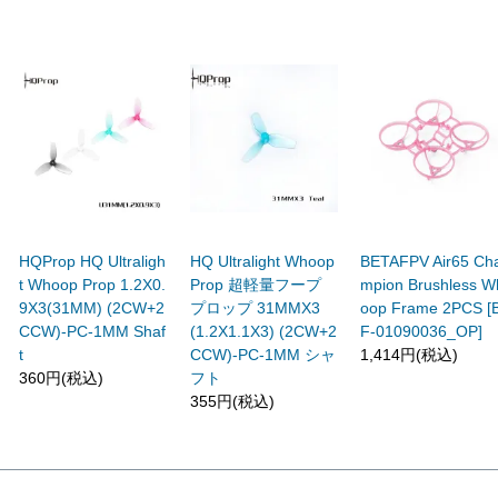
HQProp HQ Ultraligh
HQ Ultralight Whoop
BETAFPV Air65 Ch
t Whoop Prop 1.2X0.
Prop 超軽量フープ
mpion Brushless W
9X3(31MM) (2CW+2
プロップ 31MMX3
oop Frame 2PCS [
CCW)-PC-1MM Shaf
(1.2X1.1X3) (2CW+2
F-01090036_OP]
t
CCW)-PC-1MM シャ
1,414円(税込)
360円(税込)
フト
355円(税込)