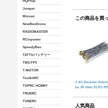
HQProp
Jumper
Micoair
この商品を買
NewBeeDrone
RADIOMASTER
RCinpower
SpeedyBee
TATTUバッテリー
TBS-FPV
T-MOTOR
ToolkitRC
2.4G Receiver Anten
TOPRC HOBBY
ba JR Hitec ELRS IP
TRUERC
TUNERC
人気商品