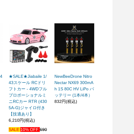
-4
★SALE★Jiabaile 1/
NewBeeDrone Nitro
43スケール RCドリ
Nectar NX69 300mA
フトカー - 4WDフル
h 1S 80C HV LiPo バ
プロポーショナルミ
ッテリー (1本/4本）
ニRCカー RTR (430
832円(税込)
5A-G)ジャイロ付き
【技適あり】
6,210円(税込)
SALE
10% OFF
690