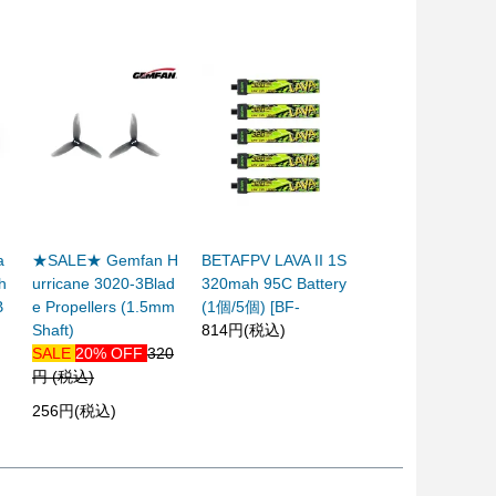
a
★SALE★ Gemfan H
BETAFPV LAVA II 1S
h
urricane 3020-3Blad
320mah 95C Battery
B
e Propellers (1.5mm
(1個/5個) [BF-
Shaft)
814円(税込)
SALE
20% OFF
320
円 (税込)
256円(税込)