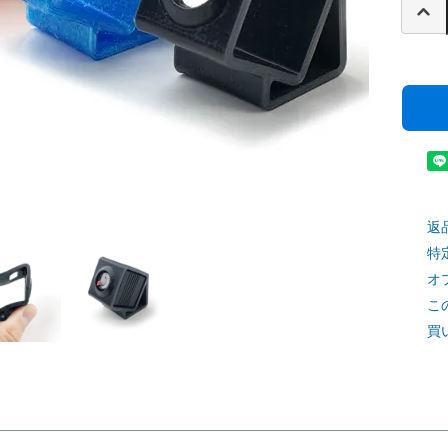
返
特
オ
こ
買