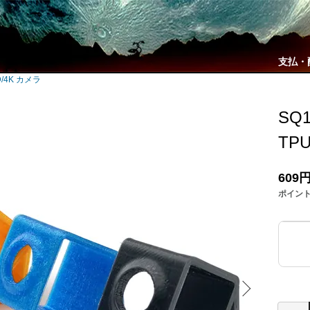
支払・
D/4K カメラ
SQ1
TPU
609
ポイン