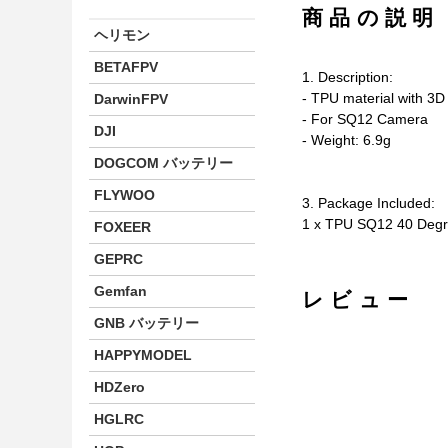
商品の説明
ヘリモン
BETAFPV
1. Description:
- TPU material with 3D 
DarwinFPV
- For SQ12 Camera
DJI
- Weight: 6.9g
DOGCOM バッテリー
FLYWOO
3. Package Included:
1 x TPU SQ12 40 Deg
FOXEER
GEPRC
Gemfan
レビュー
GNB バッテリー
HAPPYMODEL
HDZero
HGLRC