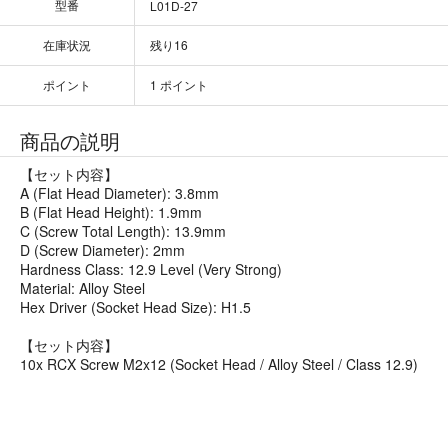
型番
L01D-27
在庫状況
残り16
ポイント
1 ポイント
商品の説明
【セット内容】
A (Flat Head Diameter): 3.8mm
B (Flat Head Height): 1.9mm
C (Screw Total Length): 13.9mm
D (Screw Diameter): 2mm
Hardness Class: 12.9 Level (Very Strong)
Material: Alloy Steel
Hex Driver (Socket Head Size): H1.5
【セット内容】
10x RCX Screw M2x12 (Socket Head / Alloy Steel / Class 12.9)