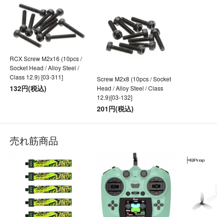
RCX Screw M2x16 (10pcs /
Socket Head / Alloy Steel /
Class 12.9) [03-311]
Screw M2x8 (10pcs / Socket
132円(税込)
Head / Alloy Steel / Class
12.9)[03-132]
201円(税込)
売れ筋商品