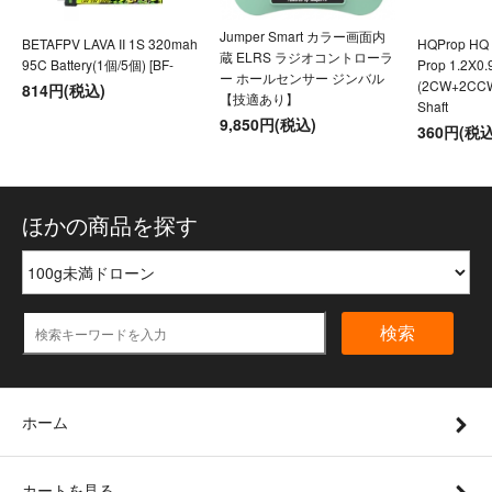
Jumper Smart カラー画面内
BETAFPV LAVA II 1S 320mah
HQProp HQ U
蔵 ELRS ラジオコントローラ
95C Battery(1個/5個) [BF-
Prop 1.2X0
ー ホールセンサー ジンバル
(2CW+2CC
814円(税込)
【技適あり】
Shaft
9,850円(税込)
360円(税込
ほかの商品を探す
検索
ホーム
カートを見る