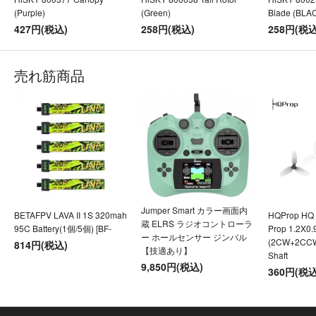
(Purple)
(Green)
Blade (BLA
427円(税込)
258円(税込)
258円(税込
売れ筋商品
Jumper Smart カラー画面内
BETAFPV LAVA II 1S 320mah
HQProp HQ U
蔵 ELRS ラジオコントローラ
95C Battery(1個/5個) [BF-
Prop 1.2X0
ー ホールセンサー ジンバル
(2CW+2CC
814円(税込)
【技適あり】
Shaft
9,850円(税込)
360円(税込