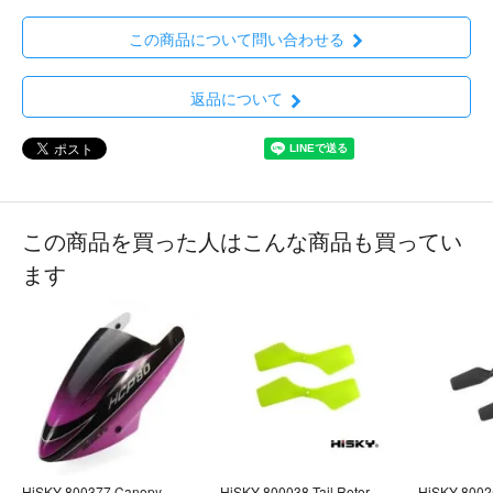
この商品について問い合わせる
返品について
この商品を買った人はこんな商品も買ってい
ます
HiSKY 800377 Canopy
HiSKY 800038 Tail Rotor
HiSKY 80025