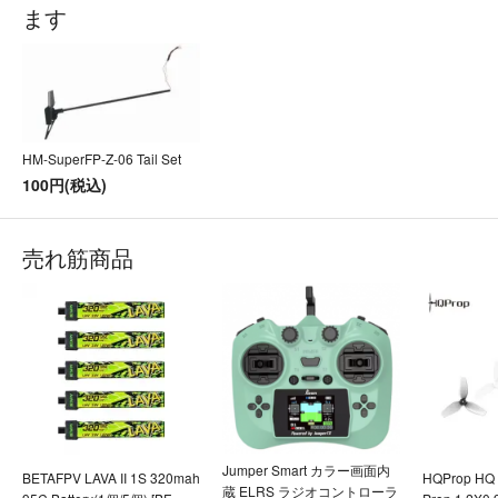
ます
HM-SuperFP-Z-06 Tail Set
100円(税込)
売れ筋商品
Jumper Smart カラー画面内
BETAFPV LAVA II 1S 320mah
HQProp HQ U
蔵 ELRS ラジオコントローラ