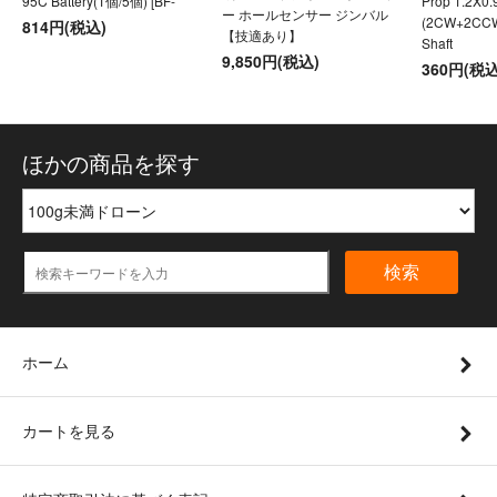
95C Battery(1個/5個) [BF-
Prop 1.2X0
ー ホールセンサー ジンバル
(2CW+2CC
814円(税込)
【技適あり】
Shaft
9,850円(税込)
360円(税込
ほかの商品を探す
検索
ホーム
カートを見る