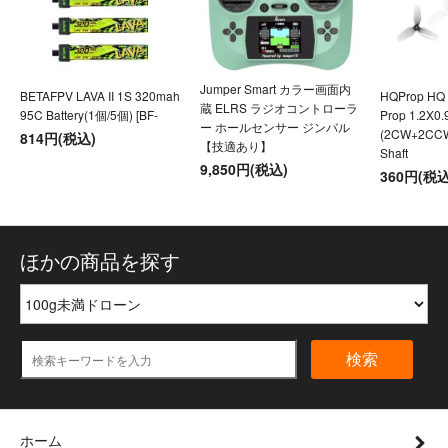
Jumper Smart カラー画面内
BETAFPV LAVA II 1S 320mah
HQProp HQ U
蔵 ELRS ラジオコントローラ
95C Battery(1個/5個) [BF-
Prop 1.2X0
ー ホールセンサー ジンバル
(2CW+2CC
814円(税込)
【技適あり】
Shaft
9,850円(税込)
360円(税込
ほかの商品を探す
検索
ホーム