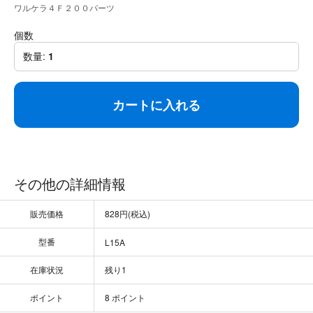
ワルケラ４Ｆ２００パーツ
個数
数量:
1
カートに入れる
その他の詳細情報
販売価格
828円(税込)
型番
L15A
在庫状況
残り1
ポイント
8 ポイント