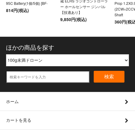
蔵 ELRS ラジオコントローラ
95C Battery(1個/5個) [BF-
Prop 1.2X0
ー ホールセンサー ジンバル
(2CW+2CC
814円(税込)
【技適あり】
Shaft
9,850円(税込)
360円(税込
ほかの商品を探す
検索
ホーム
カートを見る