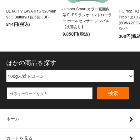
Jumper Smart カラー画面内
BETAFPV LAVA II 1S 320mah
HQProp HQ U
蔵 ELRS ラジオコントローラ
95C Battery(1個/5個) [BF-
Prop 1.2X0
ー ホールセンサー ジンバル
(2CW+2CC
814円(税込)
【技適あり】
Shaft
9,850円(税込)
360円(税込
ほかの商品を探す
検索
ホーム
カートを見る