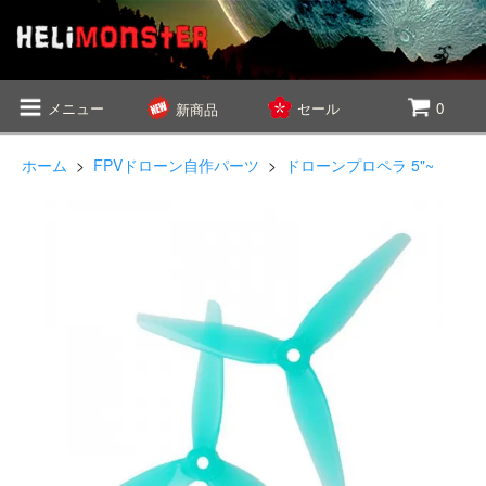
メニュー
セール
0
新商品
ホーム
>
FPVドローン自作パーツ
>
ドローンプロペラ 5"~