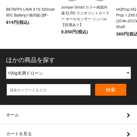
Jumper Smart カラー画面内
BETAFPV LAVA II 1S 320mah
HQProp HQ U
蔵 ELRS ラジオコントローラ
95C Battery(1個/5個) [BF-
Prop 1.2X0
ー ホールセンサー ジンバル
(2CW+2CC
814円(税込)
【技適あり】
Shaft
9,850円(税込)
360円(税込
ほかの商品を探す
検索
ホーム
カートを見る