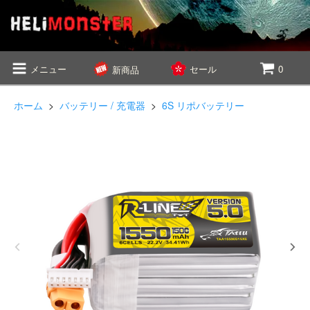
メニュー
セール
0
新商品
ホーム
>
バッテリー / 充電器
>
6S リポバッテリー