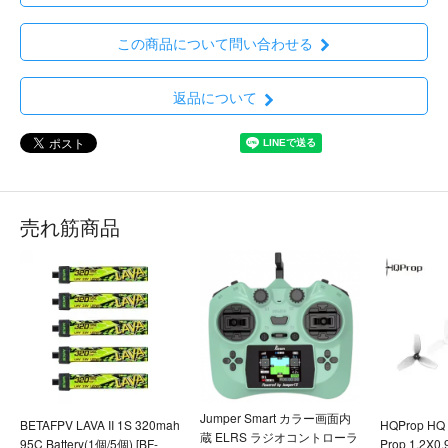
この商品について問い合わせる
返品について
売れ筋商品
Jumper Smart カラー画面内
BETAFPV LAVA II 1S 320mah
HQProp HQ U
蔵 ELRS ラジオコントローラ
95C Battery(1個/5個) [BF-
Prop 1.2X0