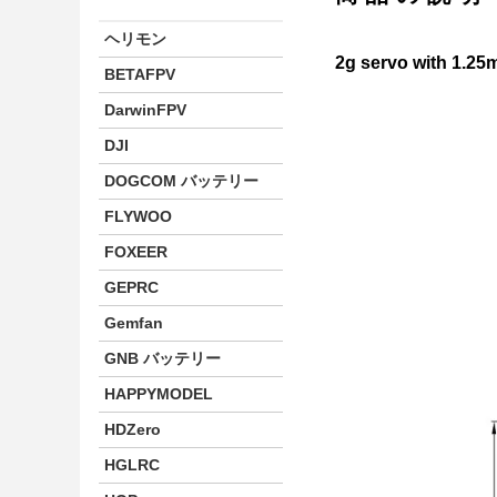
ヘリモン
2g servo with 1.2
BETAFPV
DarwinFPV
DJI
DOGCOM バッテリー
FLYWOO
FOXEER
GEPRC
Gemfan
GNB バッテリー
HAPPYMODEL
HDZero
HGLRC