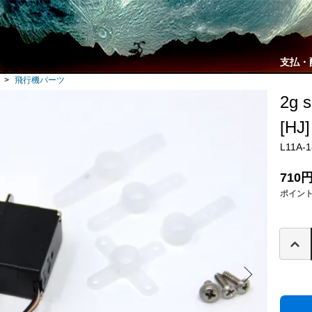
支払・
>
飛行機パーツ
2g
[HJ]
L11A-1
710
ポイン