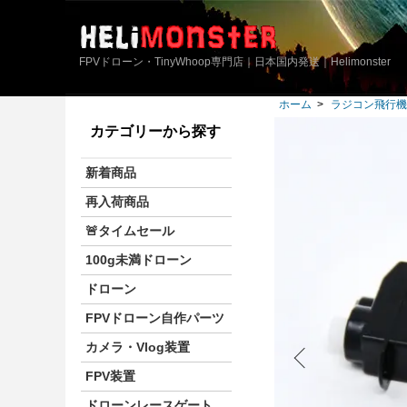
FPVドローン・TinyWhoop専門店｜日本国内発送｜Helimonster
ホーム
>
ラジコン飛行機
カテゴリーから探す
新着商品
再入荷商品
🚨タイムセール
100g未満ドローン
ドローン
FPVドローン自作パーツ
カメラ・Vlog装置
FPV装置
ドローンレースゲート