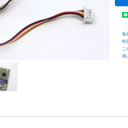
返
特
こ
買