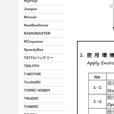
HQProp
Jumper
Micoair
NewBeeDrone
RADIOMASTER
RCinpower
SpeedyBee
TATTUバッテリー
TBS-FPV
T-MOTOR
ToolkitRC
TOPRC HOBBY
TRUERC
TUNERC