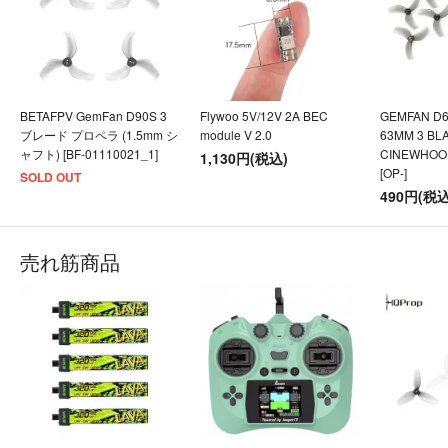
BETAFPV GemFan D90S 3
Flywoo 5V/12V 2A BEC
GEMFAN D
ブレード プロペラ (1.5mm シ
module V 2.0
63MM 3 BL
ャフト) [BF-01110021_1]
CINEWHOOP
1,130円(税込)
[OP-]
SOLD OUT
490円(税込
売れ筋商品