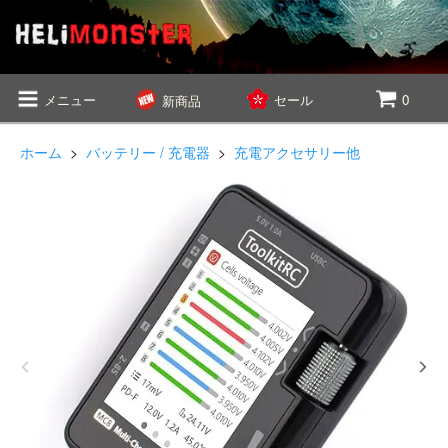
メニュー
セール
0
新商品
ホーム
>
バッテリー / 充電器
>
充電アクセサリー他