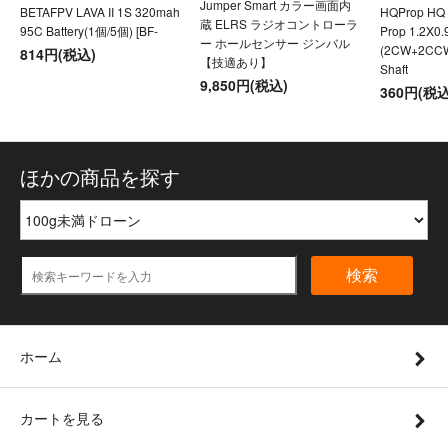
Jumper Smart カラー画面内
BETAFPV LAVA II 1S 320mah
HQProp HQ U
蔵 ELRS ラジオコントローラ
95C Battery(1個/5個) [BF-
Prop 1.2X0
ー ホールセンサー ジンバル
(2CW+2CC
814円(税込)
【技適あり】
Shaft
9,850円(税込)
360円(税込
ほかの商品を探す
検索
ホーム
カートを見る