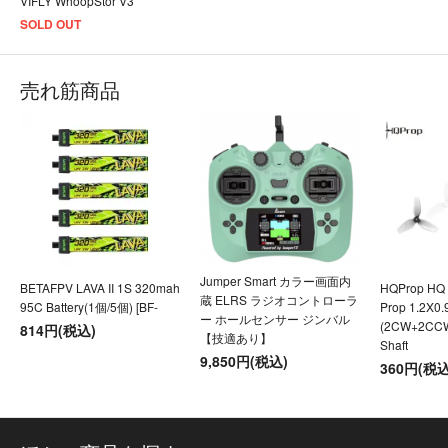
VIFLY WhoopStor V3
SOLD OUT
売れ筋商品
Jumper Smart カラー画面内
BETAFPV LAVA II 1S 320mah
HQProp HQ U
蔵 ELRS ラジオコントローラ
95C Battery(1個/5個) [BF-
Prop 1.2X0
ー ホールセンサー ジンバル
(2CW+2CC
814円(税込)
【技適あり】
Shaft
9,850円(税込)
360円(税込