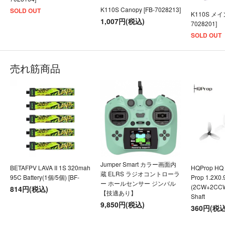
K110S Canopy [FB-7028213]
SOLD OUT
K110S メイ
1,007円(税込)
7028201]
SOLD OUT
売れ筋商品
Jumper Smart カラー画面内
BETAFPV LAVA II 1S 320mah
HQProp HQ U
蔵 ELRS ラジオコントローラ
95C Battery(1個/5個) [BF-
Prop 1.2X0
ー ホールセンサー ジンバル
(2CW+2CC
814円(税込)
【技適あり】
Shaft
9,850円(税込)
360円(税込