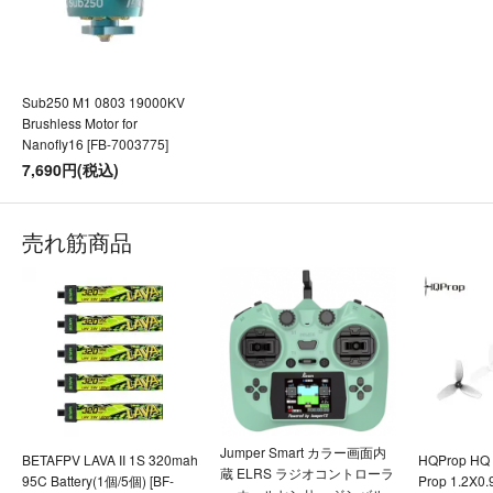
Sub250 M1 0803 19000KV
Brushless Motor for
Nanofly16 [FB-7003775]
7,690円(税込)
売れ筋商品
Jumper Smart カラー画面内
BETAFPV LAVA II 1S 320mah
HQProp HQ U
蔵 ELRS ラジオコントローラ
95C Battery(1個/5個) [BF-
Prop 1.2X0