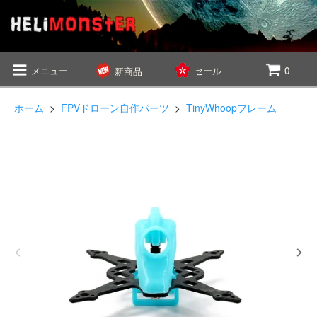
メニュー
セール
0
新商品
ホーム
>
FPVドローン自作パーツ
>
TinyWhoopフレーム