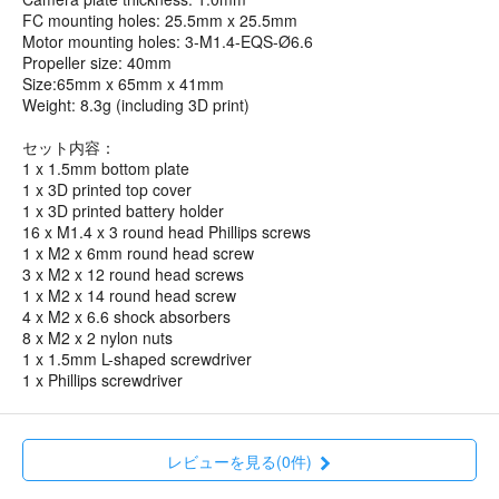
FC mounting holes: 25.5mm x 25.5mm
Motor mounting holes: 3-M1.4-EQS-Ø6.6
Propeller size: 40mm
Size:65mm x 65mm x 41mm
Weight: 8.3g (including 3D print)
セット内容：
1 x 1.5mm bottom plate
1 x 3D printed top cover
1 x 3D printed battery holder
16 x M1.4 x 3 round head Phillips screws
1 x M2 x 6mm round head screw
3 x M2 x 12 round head screws
1 x M2 x 14 round head screw
4 x M2 x 6.6 shock absorbers
8 x M2 x 2 nylon nuts
1 x 1.5mm L-shaped screwdriver
1 x Phillips screwdriver
レビューを見る(0件)