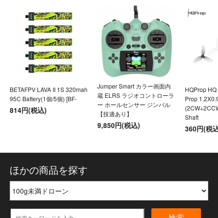
Jumper Smart カラー画面内
BETAFPV LAVA II 1S 320mah
HQProp HQ U
蔵 ELRS ラジオコントローラ
95C Battery(1個/5個) [BF-
Prop 1.2X0
ー ホールセンサー ジンバル
(2CW+2CC
814円(税込)
【技適あり】
Shaft
9,850円(税込)
360円(税込
ほかの商品を探す
検索