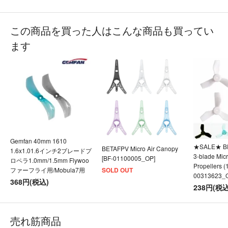
この商品を買った人はこんな商品も買ってい
ます
Gemfan 40mm 1610
★SALE★ B
BETAFPV Micro Air Canopy
1.6x1.01.6インチ2ブレードプ
3-blade Mic
[BF-01100005_OP]
ロペラ1.0mm/1.5mm Flywoo
Propellers (
SOLD OUT
ファーフライ用/Mobula7用
00313623_
368円(税込)
238円(税込
売れ筋商品