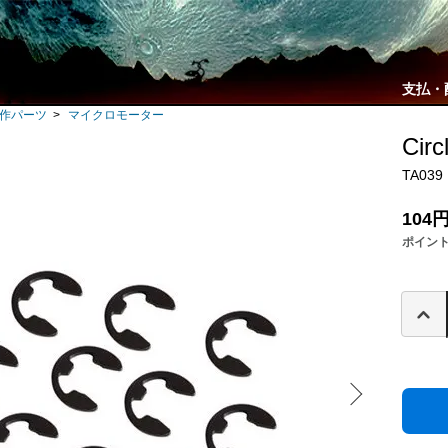
支払・
自作パーツ
>
マイクロモーター
Circ
TA039
104
ポイン