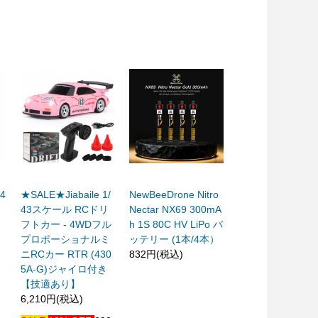
-4
★SALE★Jiabaile 1/
NewBeeDrone Nitro
43スケール RCドリ
Nectar NX69 300mA
フトカー - 4WDフル
h 1S 80C HV LiPo バ
プロポーショナルミ
ッテリー (1本/4本）
ニRCカー RTR (430
832円(税込)
5A-G)ジャイロ付き
【技適あり】
6,210円(税込)