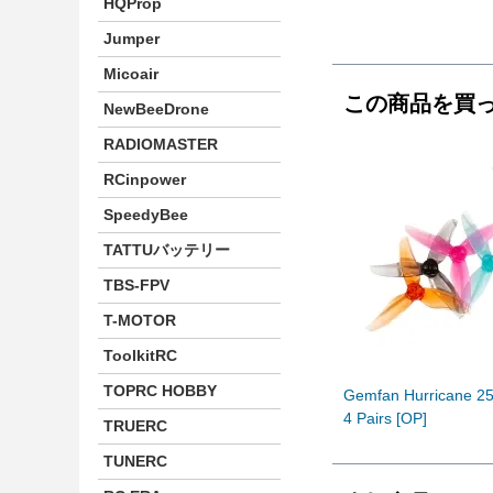
HQProp
Jumper
Micoair
この商品を買
NewBeeDrone
RADIOMASTER
RCinpower
SpeedyBee
TATTUバッテリー
TBS-FPV
T-MOTOR
ToolkitRC
TOPRC HOBBY
Gemfan Hurricane 251
4 Pairs [OP]
TRUERC
TUNERC