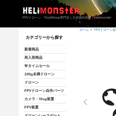
FPVドローン・TinyWhoop専門店｜日本国内発送｜Helimonster
ホーム
>
FPVドローン
カテゴリーから探す
新着商品
再入荷商品
🚨タイムセール
100g未満ドローン
ドローン
FPVドローン自作パーツ
カメラ・Vlog装置
FPV装置
ドローンレースゲート