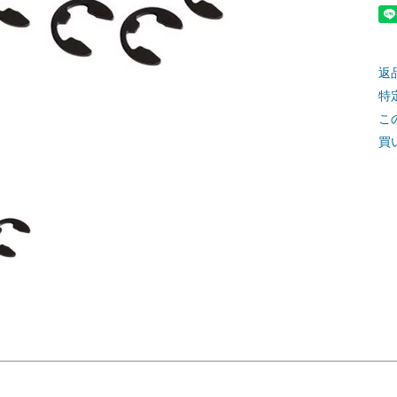
返
特
こ
買