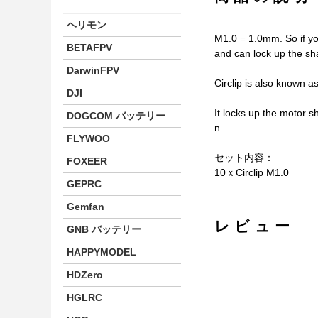
ヘリモン
M1.0 = 1.0mm. So if yo
BETAFPV
and can lock up the sha
DarwinFPV
Circlip is also known a
DJI
It locks up the motor sh
DOGCOM バッテリー
n.
FLYWOO
セット内容：
FOXEER
10ｘCirclip M1.0
GEPRC
Gemfan
レビュー
GNB バッテリー
HAPPYMODEL
HDZero
HGLRC