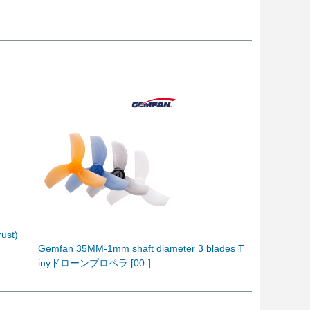
rust)
Gemfan 35MM-1mm shaft diameter 3 blades T
inyドローンプロペラ [00-]