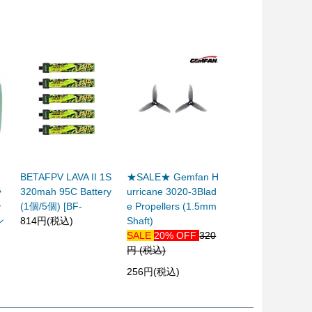
BETAFPV LAVA II 1S
★SALE★ Gemfan H
ラ
320mah 95C Battery
urricane 3020-3Blad
ー
(1個/5個) [BF-
e Propellers (1.5mm
ン
814円(税込)
Shaft)
SALE
20% OFF
320
円 (税込)
256円(税込)