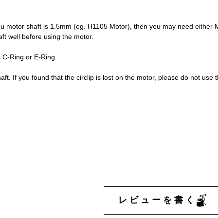
u motor shaft is 1.5mm (eg. H1105 Motor), then you may need either M1.
ft well before using the motor.
s C-Ring or E-Ring.
aft. If you found that the circlip is lost on the motor, please do not use 
レビューを書く