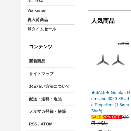
RC ERA
Walksnail
再入荷商品
人気商品
🚨タイムセール
コンテンツ
新着商品
サイトマップ
お支払い方法について
★SALE★ Gemfan H
urricane 3020-3Blad
配送・送料・返品
e Propellers (1.5mm
Shaft)
メルマガ登録・解除
SALE
20% OFF
320
円 (税込)
RSS
/
ATOM