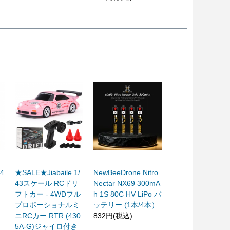
-4
★SALE★Jiabaile 1/
NewBeeDrone Nitro
43スケール RCドリ
Nectar NX69 300mA
フトカー - 4WDフル
h 1S 80C HV LiPo バ
プロポーショナルミ
ッテリー (1本/4本）
ニRCカー RTR (430
832円(税込)
5A-G)ジャイロ付き