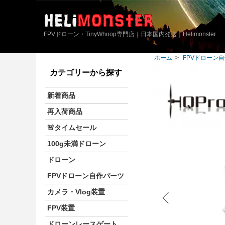
FPVドローン・TinyWhoop専門店｜日本国内発送｜Helimonster
ホーム
>
FPVドローン
カテゴリーから探す
新着商品
再入荷商品
🚨タイムセール
100g未満ドローン
ドローン
FPVドローン自作パーツ
カメラ・Vlog装置
FPV装置
ドローンレースゲート