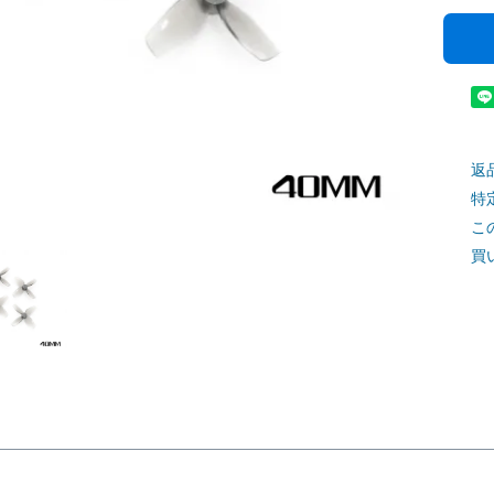
返
特
こ
買