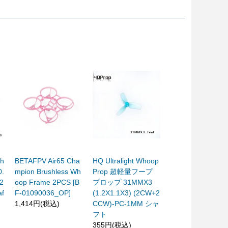
gh
BETAFPV Air65 Cha
HQ Ultralight Whoop
0.
mpion Brushless Wh
Prop 超軽量フープ
2
oop Frame 2PCS [B
プロップ 31MMX3
f
F-01090036_OP]
(1.2X1.1X3) (2CW+2
1,414円(税込)
CCW)-PC-1MM シャ
フト
355円(税込)