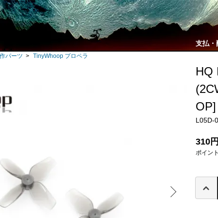
支払・
自作パーツ
>
TinyWhoop プロペラ
HQ 
(2C
OP]
L05D-
310
ポイン