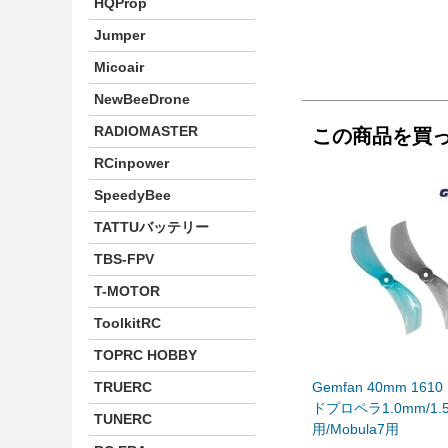
HQProp
Jumper
Micoair
NewBeeDrone
RADIOMASTER
この商品を買
RCinpower
SpeedyBee
TATTUバッテリー
TBS-FPV
T-MOTOR
ToolkitRC
TOPRC HOBBY
TRUERC
Gemfan 40mm 161
ドプロペラ1.0mm/1.
TUNERC
用/Mobula7用