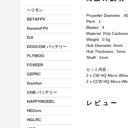
ヘリモン
Propeller Diameter : 
BETAFPV
Pitch : 1
Blades : 4
DarwinFPV
Material :Poly Carbona
DJI
Weight : 0.5g
Hub Diameter :6mm
DOGCOM バッテリー
Hub Thickness : 5mm
FLYWOO
Shaft : 1mm
FOXEER
セット内容：
GEPRC
2 x CW HQ Micro Who
2 x CCW HQ Micro Wh
Gemfan
GNB バッテリー
HAPPYMODEL
レビュー
HDZero
HGLRC