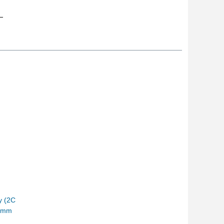
y (2C
.5mm