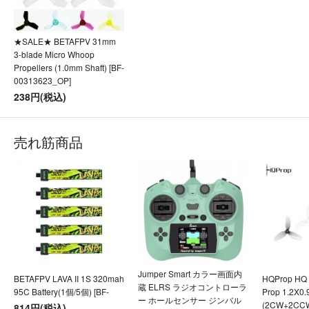
★SALE★ BETAFPV 31mm
3-blade Micro Whoop
Propellers (1.0mm Shaft) [BF-
00313623_OP]
238円(税込)
売れ筋商品
Jumper Smart カラー画面内
BETAFPV LAVA II 1S 320mah
HQProp HQ U
蔵 ELRS ラジオコントローラ
95C Battery(1個/5個) [BF-
Prop 1.2X0
ー ホールセンサー ジンバル
(2CW+2CC
814円(税込)