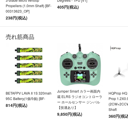
3-blade Micro Whoop
Degrees - TPU [VT]
Propellers (1.0mm Shaft) [BF-
405円(税込)
00313623_OP]
238円(税込)
売れ筋商品
Jumper Smart カラー画面内
BETAFPV LAVA II 1S 320mah
HQProp HQ U
蔵 ELRS ラジオコントローラ
95C Battery(1個/5個) [BF-
Prop 1.2X0
ー ホールセンサー ジンバル
(2CW+2CC
814円(税込)
【技適あり】
Shaft
9,850円(税込)
360円(税込