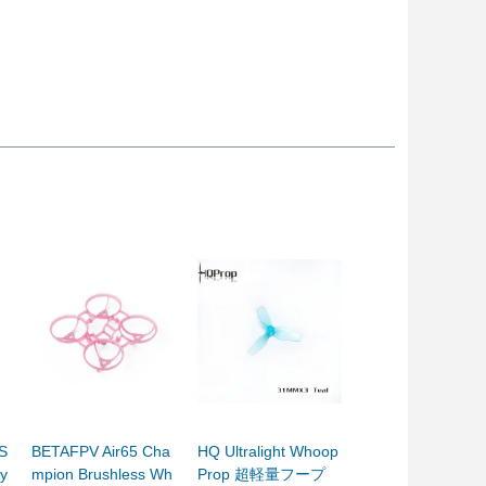
S
BETAFPV Air65 Cha
HQ Ultralight Whoop
y
mpion Brushless Wh
Prop 超軽量フープ