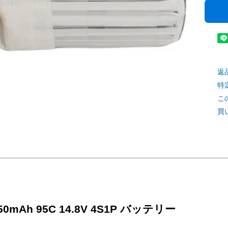
返
特
こ
買
e 750mAh 95C 14.8V 4S1P バッテリー