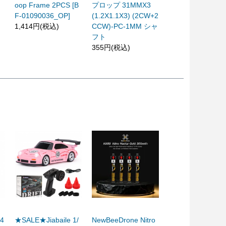
oop Frame 2PCS [B
プロップ 31MMX3
F-01090036_OP]
(1.2X1.1X3) (2CW+2
1,414円(税込)
CCW)-PC-1MM シャ
フト
355円(税込)
-4
★SALE★Jiabaile 1/
NewBeeDrone Nitro