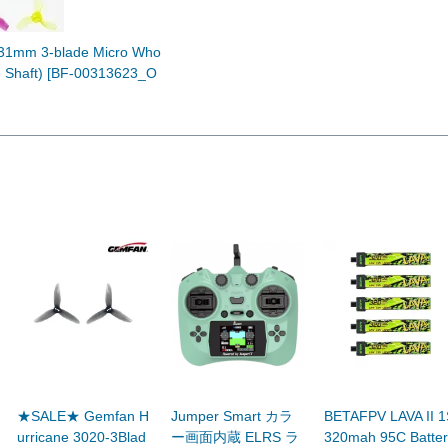
1mm 3-blade Micro Who
m Shaft) [BF-00313623_O
★SALE★ Gemfan H
Jumper Smart カラ
BETAFPV LAVA II 1
urricane 3020-3Blad
ー画面内蔵 ELRS ラ
320mah 95C Batter