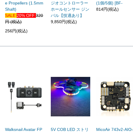
e Propellers (1.5mm
ジオコントローラー
(1個/5個) [BF-
Shaft)
ホールセンサー ジン
814円(税込)
SALE
20% OFF
320
バル【技適あり】
円 (税込)
9,850円(税込)
256円(税込)
Walksnail Avatar FP
5V COB LED ストリ
MicoAir 743v2-AIO