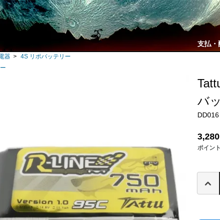
支払・
充電器
>
4S リポバッテリー
リー
Tat
バ
DD016
3,28
ポイン