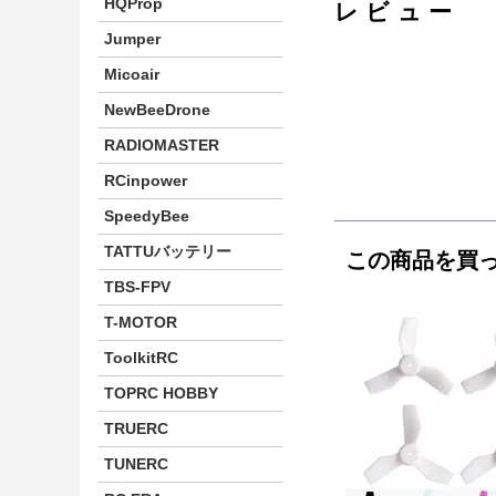
HQProp
レビュー
Jumper
Micoair
NewBeeDrone
RADIOMASTER
RCinpower
SpeedyBee
TATTUバッテリー
この商品を買
TBS-FPV
T-MOTOR
ToolkitRC
TOPRC HOBBY
TRUERC
TUNERC