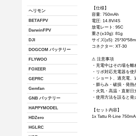
【仕様】
ヘリモン
容量: 750mAh
BETAFPV
電圧: 14.8V/4S
放電レート: 95C
DarwinFPV
重さ(±10g): 81g
DJI
サイズ(±5): 25*30*58
コネクター: XT-30
DOGCOM バッテリー
⚠ 注意事項
FLYWOO
・充電中はその場を離
FOXEER
・リポ対応充電器を使
・ショート、過充電、
GEPRC
・膨らみ・破損・発熱
Gemfan
・火気・高温・直射日
・使用方法を誤ると発
GNB バッテリー
HAPPYMODEL
【セット内容】
1x Tattu R-Line 75
HDZero
HGLRC