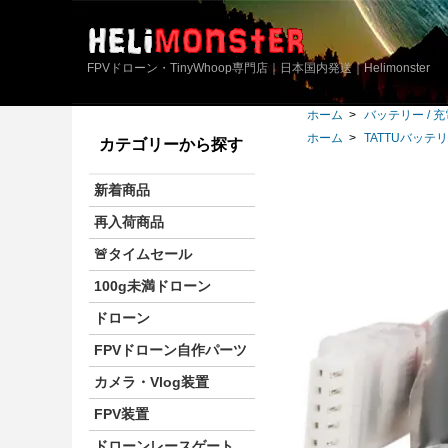
FPVドローン・TinyWhoop専門店｜日本国内発送｜Helimonster
ホーム
>
バッテリー / 
ホーム
>
TATTUバッテ
カテゴリーから探す
新着商品
再入荷商品
🚨タイムセール
100g未満ドローン
ドローン
FPVドローン自作パーツ
カメラ・Vlog装置
FPV装置
ドローンレースゲート