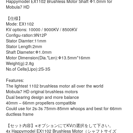
Happymodel EX1102 Brushless Motor Shaft Φ1.0mm for
Mobula7 HD
【仕様】
Mode: EX1102
KV options: 10000 / 9000KV / 8500KV
Configu-ration:9N12P
Stator Diamter:11mm
Stator Length:2mm
Shaft Diameter:Φ1.0mm
Motor Dimension(Dia.*Len):Φ13.5mm*16mm
Weight(g):2.8g
No.of Cells(Lipo):2S-3S
Features:
The lightest 1102 brushless motor all over the world
Mobula7 HD original brushless motors
Dual bearing design and more balance
40mm – 66mm propellers compatible
Could use for 2s-3s 75mm-85mm whoops and best for 66mm
ductless frame
【セット内容】※オプションにてKVの選択をして下さい。
4x Happymodel EX1102 Brushless Motor（シャフトサイズ