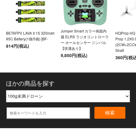
Jumper Smart カラー画面内
BETAFPV LAVA II 1S 320mah
HQProp HQ U
蔵 ELRS ラジオコントローラ
95C Battery(1個/5個) [BF-
Prop 1.2X0
ー ホールセンサー ジンバル
(2CW+2CC
814円(税込)
【技適あり】
Shaft
9,850円(税込)
360円(税込
ほかの商品を探す
検索