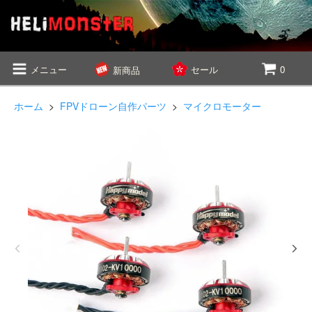
メニュー
セール
0
新商品
ホーム
>
FPVドローン自作パーツ
>
マイクロモーター