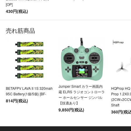
[OP]
430円(税込)
売れ筋商品
Jumper Smart カラー画面内
BETAFPV LAVA II 1S 320mah
HQProp HQ U
蔵 ELRS ラジオコントローラ
95C Battery(1個/5個) [BF-
Prop 1.2X0
ー ホールセンサー ジンバル
(2CW+2CC
814円(税込)
【技適あり】
Shaft
9,850円(税込)
360円(税込