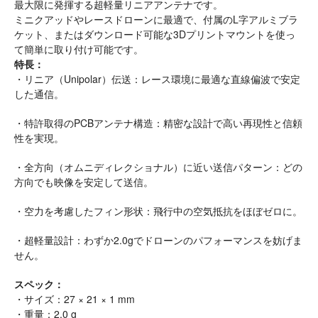
最大限に発揮する超軽量リニアアンテナです。
ミニクアッドやレースドローンに最適で、付属のL字アルミブラ
ケット、またはダウンロード可能な3Dプリントマウントを使っ
て簡単に取り付け可能です。
特長：
・リニア（Unipolar）伝送：レース環境に最適な直線偏波で安定
した通信。
・特許取得のPCBアンテナ構造：精密な設計で高い再現性と信頼
性を実現。
・全方向（オムニディレクショナル）に近い送信パターン：どの
方向でも映像を安定して送信。
・空力を考慮したフィン形状：飛行中の空気抵抗をほぼゼロに。
・超軽量設計：わずか2.0gでドローンのパフォーマンスを妨げま
せん。
スペック：
・サイズ：27 × 21 × 1 mm
・重量：2.0 g