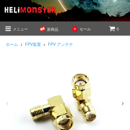
メニュー
セール
0
新商品
ホーム
>
FPV装置
>
FPV アンテナ