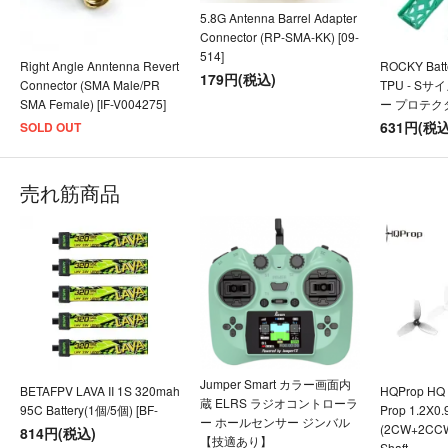
5.8G Antenna Barrel Adapter
Connector (RP-SMA-KK) [09-
514]
Right Angle Anntenna Revert
ROCKY Batte
179円(税込)
Connector (SMA Male/PR
TPU - Sサ
SMA Female) [IF-V004275]
ー プロテク
631円(税込
SOLD OUT
売れ筋商品
Jumper Smart カラー画面内
BETAFPV LAVA II 1S 320mah
HQProp HQ U
蔵 ELRS ラジオコントローラ
95C Battery(1個/5個) [BF-
Prop 1.2X0
ー ホールセンサー ジンバル
(2CW+2CC
814円(税込)
【技適あり】
Shaft