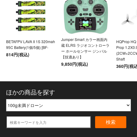
Jumper Smart カラー画面内
BETAFPV LAVA II 1S 320mah
HQProp HQ U
蔵 ELRS ラジオコントローラ
95C Battery(1個/5個) [BF-
Prop 1.2X0
ー ホールセンサー ジンバル
(2CW+2CC
814円(税込)
【技適あり】
Shaft
9,850円(税込)
360円(税込
ほかの商品を探す
検索