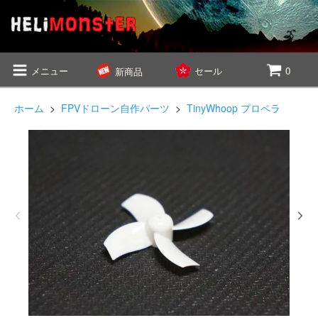
メニュー
セール
0
新商品
ホーム
>
FPVドローン自作パーツ
>
TinyWhoop プロペラ