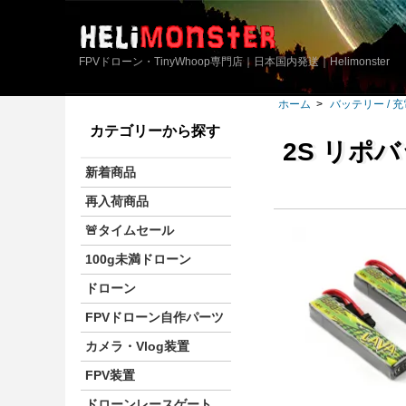
FPVドローン・TinyWhoop専門店｜日本国内発送｜Helimonster
ホーム
>
バッテリー / 
カテゴリーから探す
2S リポ
新着商品
再入荷商品
🚨タイムセール
100g未満ドローン
ドローン
FPVドローン自作パーツ
カメラ・Vlog装置
FPV装置
ドローンレースゲート