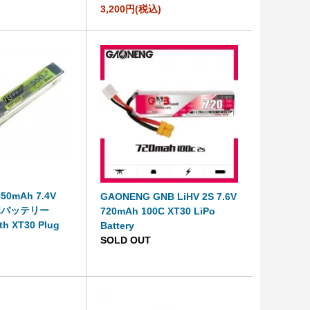
3,200円(税込)
 550mAh 7.4V
GAONENG GNB LiHV 2S 7.6V
リポバッテリー
720mAh 100C XT30 LiPo
th XT30 Plug
Battery
SOLD OUT