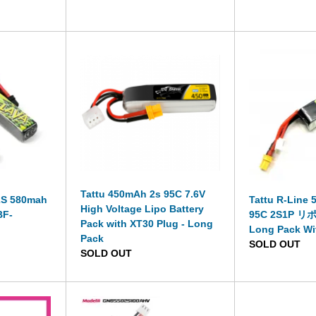
Tattu 450mAh 2s 95C 7.6V
2S 580mah
Tattu R-Line
High Voltage Lipo Battery
BF-
95C 2S1P 
Pack with XT30 Plug - Long
Long Pack Wi
Pack
SOLD OUT
SOLD OUT