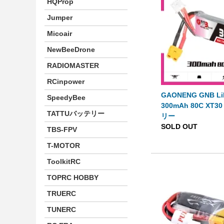
HQProp
Jumper
Micoair
NewBeeDrone
RADIOMASTER
RCinpower
GAONENG GNB LiH
SpeedyBee
300mAh 80C XT
TATTUバッテリー
リー
SOLD OUT
TBS-FPV
T-MOTOR
ToolkitRC
TOPRC HOBBY
TRUERC
TUNERC