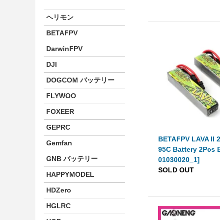
ヘリモン
BETAFPV
DarwinFPV
DJI
DOGCOM バッテリー
FLYWOO
FOXEER
GEPRC
BETAFPV LAVA II 
Gemfan
95C Battery 2Pcs 
GNB バッテリー
01030020_1]
SOLD OUT
HAPPYMODEL
HDZero
HGLRC